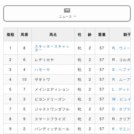
ニュース
着順
馬番
馬名
性
齢
重量
騎手
スキッタースキャッ
1
8
牝
2
57
R．ウィー
ター
2
6
レディカヤ
牝
2
57
R．コルガ
3
4
ハモーサ
牝
2
57
S．ヘファ
4
10
ザギトワ
牝
2
57
R．ムーア
5
7
メインエディション
牝
2
57
L．デット
6
3
ビヨンドリーズン
牝
2
57
W．ビュイ
7
5
ジャストワンダフル
牝
2
57
D．オブラ
8
9
スマートフライズ
牝
2
57
R．クリア
9
2
バンディッチエール
牝
2
57
K．マニン