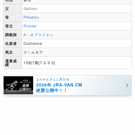
父
Galileo
母
Pikaboo
母父
Pivotal
調教師
A．オブライエン
生産者
Coolmore
馬主
クールモア
通算成
15戦7勝[7-2-3-3]
績
なかやまきんに君出演
2026年 JRA-VAN CM
絶賛公開中！！