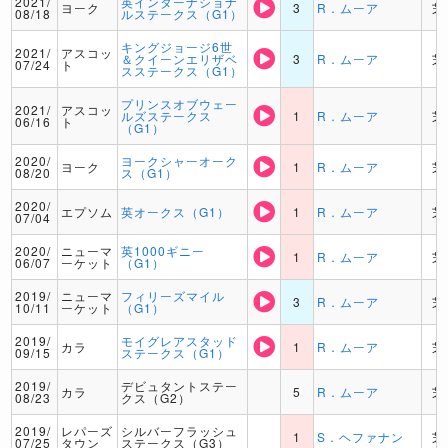
2021/
英インターナショナ
ヨーク
3
R．ムーア
芝
08/18
ルステークス（G1）
キングジョージ6世
2021/
アスコッ
＆クイーンエリザベ
3
R．ムーア
芝
07/24
ト
スステークス（G1）
プリンスオブウェー
2021/
アスコッ
ルズステークス
1
R．ムーア
芝
06/16
ト
（G1）
2020/
ヨークシャーオーク
ヨーク
1
R．ムーア
芝
08/20
ス（G1）
2020/
エプソム
英オークス（G1）
1
R．ムーア
芝
07/04
2020/
ニューマ
英1000ギニー
1
R．ムーア
芝
06/07
ーケット
（G1）
2019/
ニューマ
フィリーズマイル
3
R．ムーア
芝
10/11
ーケット
（G1）
2019/
モイグレアスタッド
カラ
1
R．ムーア
芝
09/15
ステークス（G1）
2019/
デビュタントステー
カラ
5
R．ムーア
芝
08/23
クス（G2）
2019/
レパーズ
シルバーフラッシュ
1
S．ヘファナン
芝
07/25
タウン
ステークス（G3）