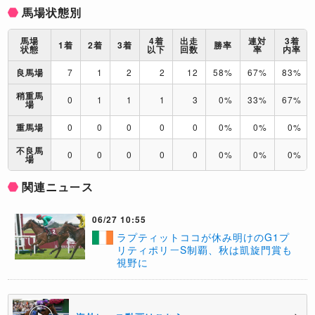
馬場状態別
馬場
4着
出走
連対
3着
1着
2着
3着
勝率
状態
以下
回数
率
内率
良馬場
7
1
2
2
12
58%
67%
83%
稍重馬
0
1
1
1
3
0%
33%
67%
場
重馬場
0
0
0
0
0
0%
0%
0%
不良馬
0
0
0
0
0
0%
0%
0%
場
関連ニュース
06/27 10:55
​ラプティットココが休み明けのG1プ
リティポリーS制覇、秋は凱旋門賞も
視野に