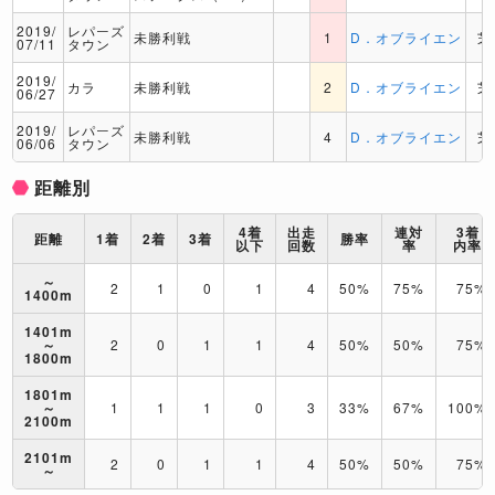
2019/
レパーズ
未勝利戦
1
D．オブライエン
芝
07/11
タウン
2019/
カラ
未勝利戦
2
D．オブライエン
芝
06/27
2019/
レパーズ
未勝利戦
4
D．オブライエン
芝
06/06
タウン
距離別
4着
出走
連対
3着
距離
1着
2着
3着
勝率
以下
回数
率
内率
～
2
1
0
1
4
50%
75%
75%
1400m
1401m
～
2
0
1
1
4
50%
50%
75%
1800m
1801m
～
1
1
1
0
3
33%
67%
100%
2100m
2101m
2
0
1
1
4
50%
50%
75%
～