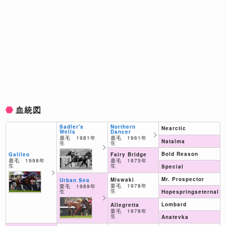
血統図
Northern
Sadler's
Nearctic
Dancer
Wells
鹿毛 1961年
鹿毛 1981年
Natalma
生
生
Bold Reason
Fairy Bridge
Galileo
鹿毛 1975年
鹿毛 1998年
生
生
Special
Mr. Prospector
Miswaki
Urban Sea
栗毛 1978年
栗毛 1989年
生
生
Hopespringseternal
Lombard
Allegretta
栗毛 1978年
生
Anatevka