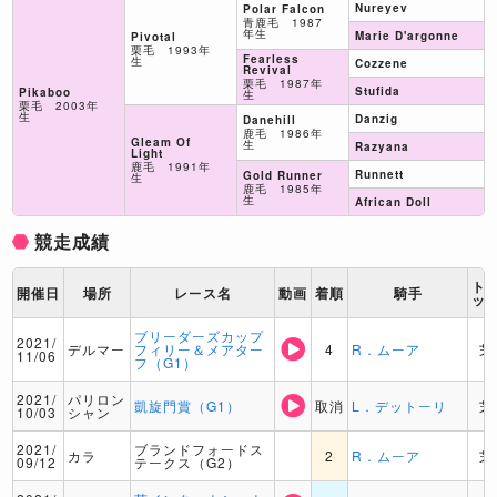
Nureyev
Polar Falcon
青鹿毛 1987
年生
Marie D'argonne
Pivotal
栗毛 1993年
Fearless
生
Cozzene
Revival
栗毛 1987年
Stufida
Pikaboo
生
栗毛 2003年
生
Danzig
Danehill
鹿毛 1986年
Gleam Of
生
Razyana
Light
鹿毛 1991年
Runnett
Gold Runner
生
鹿毛 1985年
生
African Doll
競走成績
ト
開催日
場所
レース名
動画
着順
騎手
ッ
ブリーダーズカップ
2021/
デルマー
フィリー＆メアター
4
R．ムーア
芝
11/06
フ（G1）
2021/
パリロン
凱旋門賞（G1）
取消
L．デットーリ
芝
10/03
シャン
2021/
ブランドフォードス
カラ
2
R．ムーア
芝
09/12
テークス（G2）