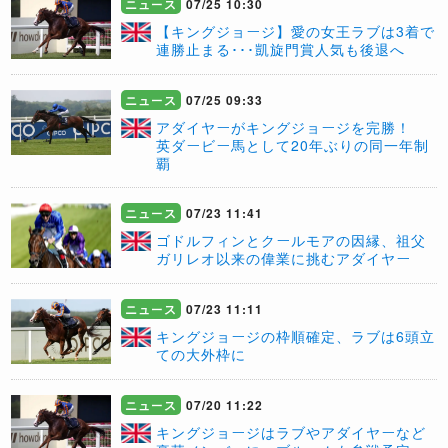
ニュース
07/25 10:30
【キングジョージ】愛の女王ラブは3着で
連勝止まる･･･凱旋門賞人気も後退へ
ニュース
07/25 09:33
アダイヤーがキングジョージを完勝！
英ダービー馬として20年ぶりの同一年制
覇
ニュース
07/23 11:41
​ゴドルフィンとクールモアの因縁、祖父
ガリレオ以来の偉業に挑むアダイヤー
ニュース
07/23 11:11
キングジョージの枠順確定、ラブは6頭立
ての大外枠に
ニュース
07/20 11:22
キングジョージはラブやアダイヤーなど