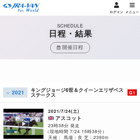
ログイン
メニュー
SCHEDULE
日程・結果
開催日程
キングジョージ6世＆クイーンエリザベス
2021
G1
ステークス
2021/7/24(土)
アスコット
23時38分 発走
（現地時間 7/24 15時38分）
天候：
馬場：良
芝：2390m