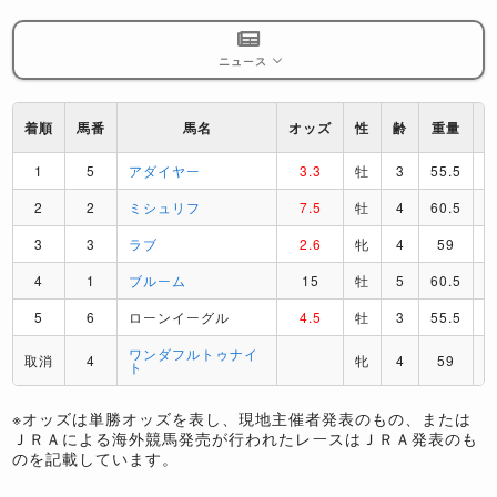
ニュース
着順
馬番
馬名
オッズ
性
齢
重量
1
5
アダイヤー
3.3
牡
3
55.5
2
2
ミシュリフ
7.5
牡
4
60.5
3
3
ラブ
2.6
牝
4
59
4
1
ブルーム
15
牡
5
60.5
5
6
ローンイーグル
4.5
牡
3
55.5
ワンダフルトゥナイ
取消
4
牝
4
59
ト
※オッズは単勝オッズを表し、現地主催者発表のもの、または
ＪＲＡによる海外競馬発売が行われたレースはＪＲＡ発表のも
のを記載しています。