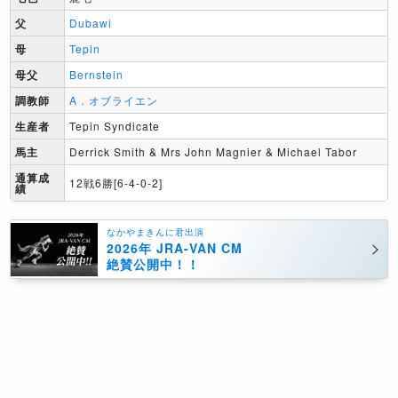
父
Dubawi
母
Tepin
母父
Bernstein
調教師
A．オブライエン
生産者
Tepin Syndicate
馬主
Derrick Smith & Mrs John Magnier & Michael Tabor
通算成
12戦6勝[6-4-0-2]
績
なかやまきんに君出演
2026年 JRA-VAN CM
絶賛公開中！！