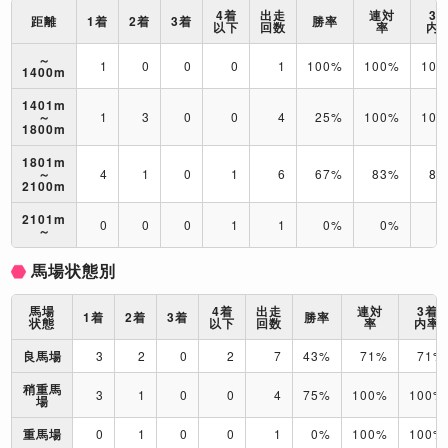
4着
出走
連対
3
距離
1着
2着
3着
勝率
以下
回数
率
内
～
1
0
0
0
1
100%
100%
10
1400m
1401m
～
1
3
0
0
4
25%
100%
10
1800m
1801m
～
4
1
0
1
6
67%
83%
83
2100m
2101m
0
0
0
1
1
0%
0%
0
～
馬場状態別
馬場
4着
出走
連対
3着
1着
2着
3着
勝率
状態
以下
回数
率
内率
良馬場
3
2
0
2
7
43%
71%
71%
稍重馬
3
1
0
0
4
75%
100%
100%
場
重馬場
0
1
0
0
1
0%
100%
100%