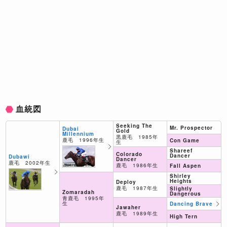
血統図
Seeking The
Mr. Prospector
Dubai
Gold
Millennium
黒鹿毛 1985年
鹿毛 1996年生
Con Game
生
Shareef
Colorado
Dancer
Dubawi
Dancer
鹿毛 2002年生
鹿毛 1986年生
Fall Aspen
Shirley
Heights
Deploy
鹿毛 1987年生
Slightly
Zomaradah
Dangerous
青鹿毛 1995年
生
Dancing Brave
Jawaher
鹿毛 1989年生
High Tern