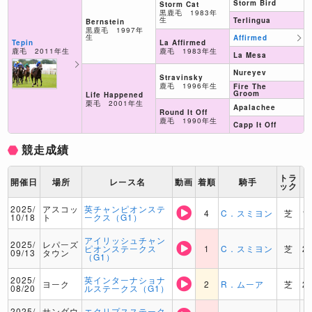
Storm Bird
Storm Cat
黒鹿毛 1983年
生
Terlingua
Bernstein
黒鹿毛 1997年
生
Affirmed
La Affirmed
Tepin
鹿毛 1983年生
鹿毛 2011年生
La Mesa
Nureyev
Stravinsky
鹿毛 1996年生
Fire The
Groom
Life Happened
栗毛 2001年生
Apalachee
Round It Off
鹿毛 1990年生
Capp It Off
競走成績
トラ
開催日
場所
レース名
動画
着順
騎手
ック
2025/
アスコッ
英チャンピオンステ
4
C．スミヨン
芝
1
10/18
ト
ークス（G1）
アイリッシュチャン
2025/
レパーズ
ピオンステークス
1
C．スミヨン
芝
2
09/13
タウン
（G1）
2025/
英インターナショナ
ヨーク
2
R．ムーア
芝
2
08/20
ルステークス（G1）
2025/
サンダウ
エクリプスステーク