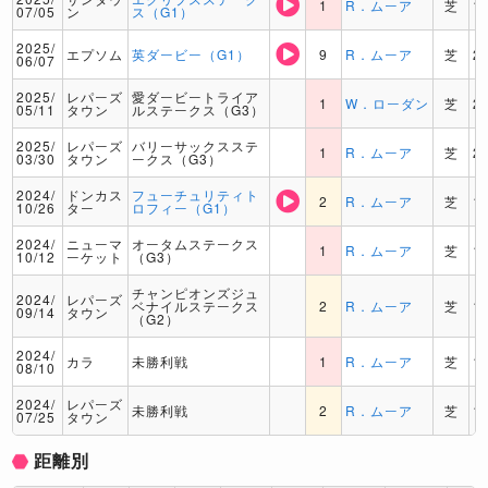
1
R．ムーア
芝
1
07/05
ン
ス（G1）
2025/
エプソム
英ダービー（G1）
9
R．ムーア
芝
2
06/07
2025/
レパーズ
愛ダービートライア
1
W．ローダン
芝
2
05/11
タウン
ルステークス（G3）
2025/
レパーズ
バリーサックスステ
1
R．ムーア
芝
2
03/30
タウン
ークス（G3）
2024/
ドンカス
フューチュリティト
2
R．ムーア
芝
1
10/26
ター
ロフィー（G1）
2024/
ニューマ
オータムステークス
1
R．ムーア
芝
1
10/12
ーケット
（G3）
チャンピオンズジュ
2024/
レパーズ
ベナイルステークス
2
R．ムーア
芝
1
09/14
タウン
（G2）
2024/
カラ
未勝利戦
1
R．ムーア
芝
1
08/10
2024/
レパーズ
未勝利戦
2
R．ムーア
芝
1
07/25
タウン
距離別