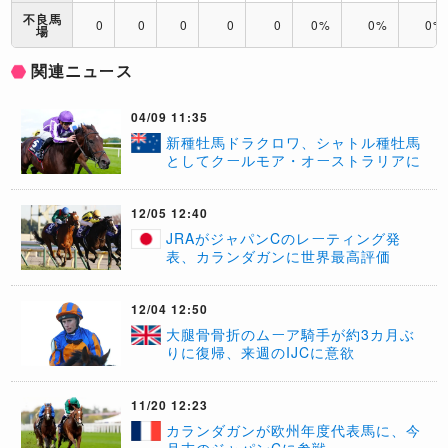
不良馬
0
0
0
0
0
0%
0%
0%
場
関連ニュース
04/09 11:35
新種牡馬ドラクロワ、シャトル種牡馬
としてクールモア・オーストラリアに
12/05 12:40
JRAがジャパンCのレーティング発
表、カランダガンに世界最高評価
12/04 12:50
大腿骨骨折のムーア騎手が約3カ月ぶ
りに復帰、来週のIJCに意欲
11/20 12:23
カランダガンが欧州年度代表馬に、今