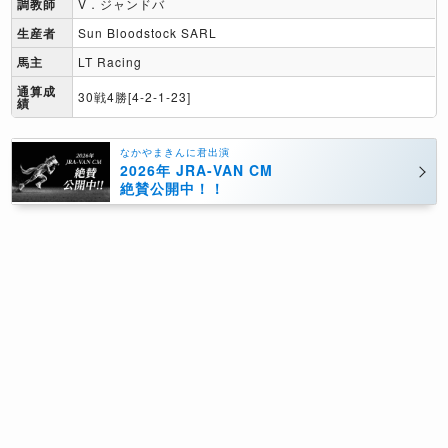
調教師
V．ジャンドバ
生産者
Sun Bloodstock SARL
馬主
LT Racing
通算成
30戦4勝[4-2-1-23]
績
なかやまきんに君出演
2026年 JRA-VAN CM
絶賛公開中！！