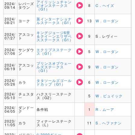
アイリッシュチャン
2024/
レパーズ
ピオンステークス
8
C．ヘイズ
09/14
タウン
（G1）
2024/
英インターナショナ
ヨーク
13
W．ローダン
08/21
ルステークス（G1）
キングジョージ6世
2024/
アスコッ
＆クイーンエリザベ
9
S．レヴィー
07/27
ト
スステークス（G1）
2024/
サンダウ
エクリプスステーク
5
W．ローダン
07/06
ン
ス（G1）
プリンスオブウェー
2024/
アスコッ
ルズステークス
9
W．ローダン
06/19
ト
（G1）
2024/
タタソールズゴール
カラ
6
W．ローダン
05/26
ドカップ（G1）
2024/
チェスタ
ハクスリーステーク
5
W．ビュイック
05/10
ー
ス（G2）
2024/
ダンドー
条件戦
1
R．ムーア
04/05
ク
2023/
フィナーレステーク
カラ
11
S．ヘファナン
11/05
ス（L）
2023/
パリロン
仏2000ギニー