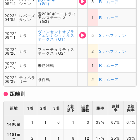
8
R．ムーア
05/14
シャン
（G1）
愛2000ギニートライ
2023/
レパーズ
アルステークス
1
R．ムーア
04/02
タウン
（G3）
ヴィンセントオブラ
2022/
カラ
イエンナショナルス
5
S．ヘファナン
09/11
テークス（G1）
2022/
フューチュリティス
カラ
2
S．ヘファナン
08/20
テークス（G2）
2022/
カラ
未勝利戦
1
R．ムーア
07/16
2022/
ティペラ
条件戦
2
R．ムーア
06/29
リー
距離別
4着
出走
連対
3着
距離
1着
2着
3着
勝率
以下
回数
率
内率
～
1
1
0
1
3
33%
67%
67%
1400m
1401m
～
2
1
1
8
12
17%
25%
33%