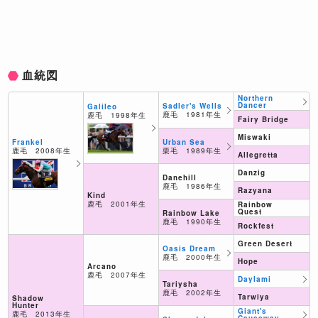
血統図
Northern
Dancer
Sadler's Wells
Galileo
鹿毛 1981年生
鹿毛 1998年生
Fairy Bridge
Miswaki
Urban Sea
Frankel
栗毛 1989年生
鹿毛 2008年生
Allegretta
Danzig
Danehill
鹿毛 1986年生
Razyana
Kind
鹿毛 2001年生
Rainbow
Quest
Rainbow Lake
鹿毛 1990年生
Rockfest
Green Desert
Oasis Dream
鹿毛 2000年生
Hope
Arcano
鹿毛 2007年生
Daylami
Tariysha
鹿毛 2002年生
Tarwiya
Shadow
Hunter
Giant's
鹿毛 2013年生