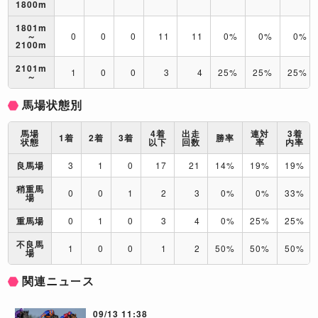
1800m
1801m
～
0
0
0
11
11
0%
0%
0%
2100m
2101m
1
0
0
3
4
25%
25%
25%
～
馬場状態別
馬場
4着
出走
連対
3着
1着
2着
3着
勝率
状態
以下
回数
率
内率
良馬場
3
1
0
17
21
14%
19%
19%
稍重馬
0
0
1
2
3
0%
0%
33%
場
重馬場
0
1
0
3
4
0%
25%
25%
不良馬
1
0
0
1
2
50%
50%
50%
場
関連ニュース
09/13 11:38