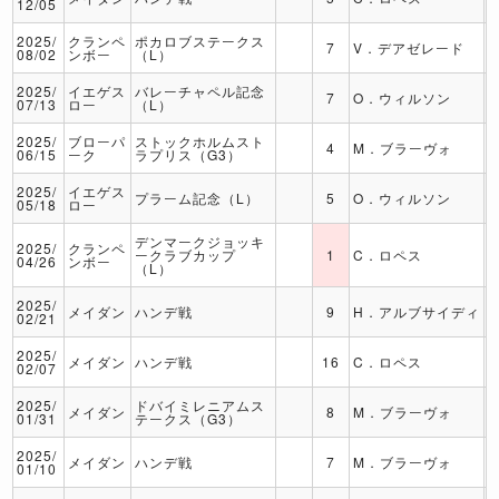
12/05
2025/
クランペ
ポカロブステークス
7
V．デアゼレード
08/02
ンボー
（L）
2025/
イエゲス
バレーチャペル記念
7
O．ウィルソン
07/13
ロー
（L）
2025/
ブローパ
ストックホルムスト
4
M．ブラーヴォ
06/15
ーク
ラプリス（G3）
2025/
イエゲス
プラーム記念（L）
5
O．ウィルソン
05/18
ロー
デンマークジョッキ
2025/
クランペ
ークラブカップ
1
C．ロペス
04/26
ンボー
（L）
2025/
メイダン
ハンデ戦
9
H．アルブサイディ
02/21
2025/
メイダン
ハンデ戦
16
C．ロペス
02/07
2025/
ドバイミレニアムス
メイダン
8
M．ブラーヴォ
01/31
テークス（G3）
2025/
メイダン
ハンデ戦
7
M．ブラーヴォ
01/10