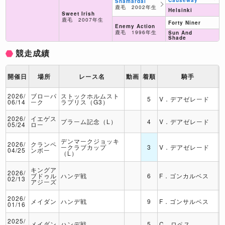
Causeway
Shamardal
鹿毛 2002年生
Helsinki
Sweet Irish
鹿毛 2007年生
Forty Niner
Enemy Action
鹿毛 1996年生
Sun And
Shade
競走成績
開催日
場所
レース名
動画
着順
騎手
2026/
ブローパ
ストックホルムスト
5
V．デアゼレード
06/14
ーク
ラプリス（G3）
2026/
イエゲス
プラーム記念（L）
4
V．デアゼレード
05/24
ロー
デンマークジョッキ
2026/
クランペ
ークラブカップ
3
V．デアゼレード
04/25
ンボー
（L）
キングア
2026/
ブドゥル
ハンデ戦
6
F．ゴンカルベス
02/13
アジーズ
2026/
メイダン
ハンデ戦
9
F．ゴンサルベス
01/16
2025/
メイダン
ハンデ戦
5
C．ロペス