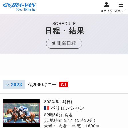
ログイン
メニュー
SCHEDULE
日程・結果
開催日程
2023
仏2000ギニー
G1
2023/5/14(日)
パリロンシャン
22時50分 発走
（現地時間 5/14 15時50分）
天候：
馬場：重
芝：1600m