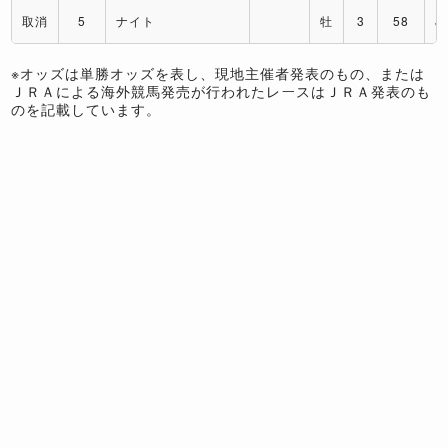
取消
5
ナイト
牡
3
58
J
※オッズは単勝オッズを表し、現地主催者発表のもの、または
ＪＲＡによる海外競馬発売が行われたレースはＪＲＡ発表のも
のを記載しています。