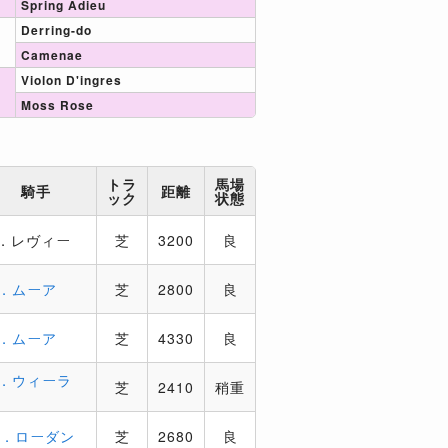
Spring Adieu
Derring-do
Camenae
Violon D'ingres
Moss Rose
トラ
馬場
騎手
距離
ック
状態
S．レヴィー
芝
3200
良
R．ムーア
芝
2800
良
R．ムーア
芝
4330
良
R．ウィーラ
芝
2410
稍重
ン
W．ローダン
芝
2680
良