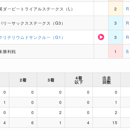
英ダービートライアルステークス（L）
2
バリーサックスステークス（G3）
3
クリテリウムドサンクルー（G1）
3
未勝利戦
1
4着
出走
2着
3着
以下
回数
0
0
0
0
0
1
0
0
0
1
0
0
2
0
2
4
6
1
4
15