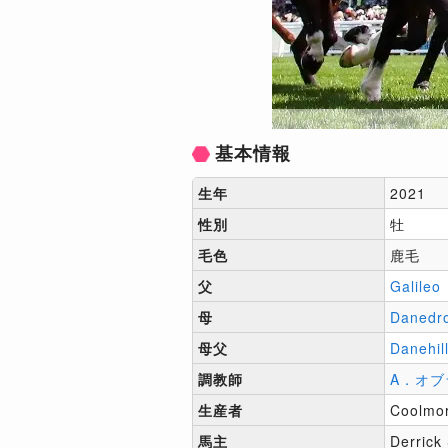
基本情報
生年
2021
性別
牡
毛色
鹿毛
父
Galileo
母
Danedr
母父
Danehil
調教師
A．オブ
生産者
Coolmo
馬主
Derrick