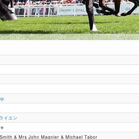
op
l
ライエン
re
 Smith & Mrs John Magnier & Michael Tabor