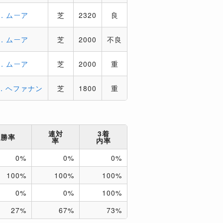
R．ムーア
芝
2320
良
R．ムーア
芝
2000
不良
R．ムーア
芝
2000
重
S．ヘファナン
芝
1800
重
連対
3着
勝率
率
内率
0%
0%
0%
100%
100%
100%
0%
0%
100%
27%
67%
73%