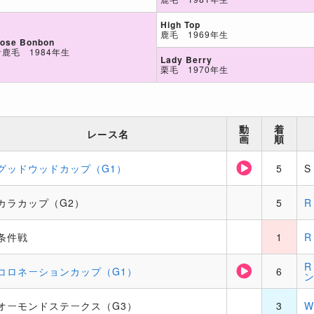
High Top
鹿毛 1969年生
ose Bonbon
青鹿毛 1984年生
Lady Berry
栗毛 1970年生
動
着
レース名
画
順
グッドウッドカップ（G1）
5
カラカップ（G2）
5
条件戦
1
コロネーションカップ（G1）
6
オーモンドステークス（G3）
3