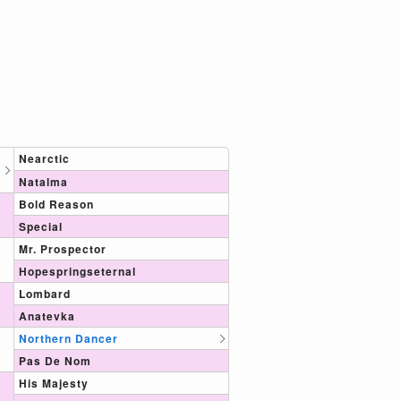
Nearctic
Natalma
Bold Reason
Special
Mr. Prospector
Hopespringseternal
Lombard
Anatevka
Northern Dancer
Pas De Nom
His Majesty