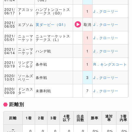
2021/
アスコッ
ハンプトンコートス
1
J．クローリー
06/17
ト
テークス（G3）
2021/
エプソム
英ダービー（G1）
取消
J．クローリー
06/05
2021/
ニューマ
ニューマーケットス
1
J．クローリー
05/01
ーケット
テークス（L）
2021/
ニューマ
ハンデ戦
1
J．クローリー
04/14
ーケット
2021/
リングフ
条件戦
1
R．キングスコート
03/19
ィールド
2020/
ソールズ
条件戦
3
J．クローリー
10/01
ベリー
2020/
ドンカス
未勝利戦
7
J．クローリー
09/09
ター
距離別
4着
出走
連対
3着
距離
1着
2着
3着
勝率
以下
回数
率
内率
～
0
0
0
0
0
0%
0%
0%