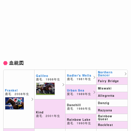
血統図
Northern
Dancer
Sadler's Wells
Galileo
鹿毛 1981年生
鹿毛 1998年生
Fairy Bridge
Miswaki
Urban Sea
Frankel
栗毛 1989年生
鹿毛 2008年生
Allegretta
Danzig
Danehill
鹿毛 1986年生
Razyana
Kind
鹿毛 2001年生
Rainbow
Quest
Rainbow Lake
鹿毛 1990年生
Rockfest