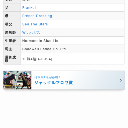
父
Frankel
母
French Dressing
母父
Sea The Stars
調教師
W．ハガス
生産者
Normandie Stud Ltd
馬主
Shadwell Estate Co. Ltd
通算成
10戦4勝[4-0-2-4]
績
日本馬2頭が参戦！
ジャックルマロワ賞