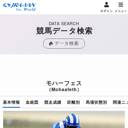
ログイン
メニュー
DATA SEARCH
競馬データ検索
データ検索
モハーフェス
（Mohaafeth）
基本情報
血統図
競走成績
距離別
馬場状態別
関連ニ