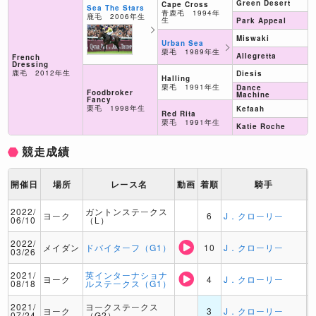
Green Desert
Cape Cross
Sea The Stars
青鹿毛 1994年
鹿毛 2006年生
生
Park Appeal
Miswaki
Urban Sea
栗毛 1989年生
Allegretta
French
Dressing
鹿毛 2012年生
Diesis
Halling
栗毛 1991年生
Dance
Foodbroker
Machine
Fancy
栗毛 1998年生
Kefaah
Red Rita
栗毛 1991年生
Katie Roche
競走成績
開催日
場所
レース名
動画
着順
騎手
2022/
ガントンステークス
ヨーク
6
J．クローリー
06/10
（L）
2022/
メイダン
ドバイターフ（G1）
10
J．クローリー
03/26
2021/
英インターナショナ
ヨーク
4
J．クローリー
08/18
ルステークス（G1）
2021/
ヨークステークス
ヨーク
3
J．クローリー
07/24
（G2）