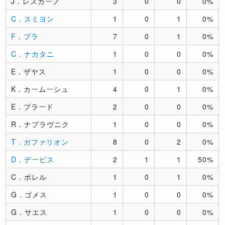
J．レスカーノ
3
0
0
0%
C．スミヨン
1
0
1
0%
F．プラ
7
0
1
0%
C．ナカタニ
1
0
0
0%
E．ザヤス
1
0
0
0%
K．カームーシュ
4
0
1
0%
E．プラード
2
0
0
0%
R．ナプラヴニク
1
0
0
0%
T．ガファリオン
8
0
2
0%
D．デービス
2
1
1
50%
C．ボレル
1
0
1
0%
G．ゴメス
1
0
0
0%
G．サエス
1
0
0
0%