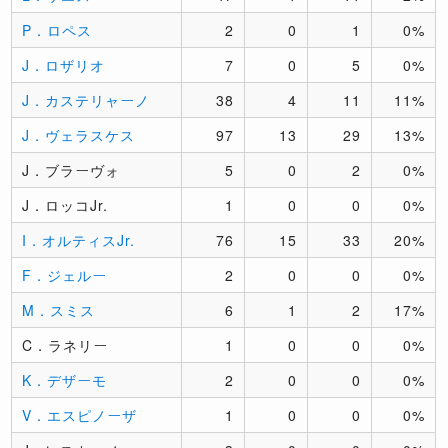
P．ロペス
2
0
1
0%
J．ロザリオ
7
0
5
0%
J．カステリャーノ
38
4
11
11%
J．ヴェラスケス
97
13
29
13%
J．ブラーヴォ
5
0
2
0%
J．ロッコJr.
1
0
0
0%
I．オルティスJr.
76
15
33
20%
F．ジェルー
2
0
0
0%
M．スミス
6
1
2
17%
C．ラネリー
1
0
0
0%
K．デザーモ
2
0
0
0%
V．エスピノーザ
1
0
0
0%