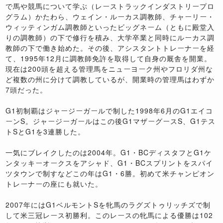
で馬や競馬について学ぶ（レーストラックインダストリープロ
グラム）かたわら、ウェイン・ルーカス調教師、チャーリー・
ウィッティンガム調教師といったビッグネーム（ともに殿堂入
りの調教師）の下で修行を積み、大学卒業と同時にルーカス調
教師の下で働き始めた。その後、アシスタントトレーナーを経
て、1995年12月に調教師免許を取得して自身の厩舎を開業。
現在は200頭を超える管理馬をニューヨーク州やフロリダ州な
ど複数の州に分けて調教しているが、開業時の管理馬はわずか
7頭だった。
G1初制覇はジャージーガールで制した1998年6月のG1エイコ
ーンS。ジャージーガールはこの後G1マザーグースS、G1テス
トSとG1を3連勝した。
一気にブレイクしたのは2004年。G1・BCディスタフとG1ケ
ンタッキーオークスをアシャド、G1・BCスプリントをスパイ
ツタウンで制すなどこの年はG1・6勝。初めて米チャンピオン
トレーナーの座にも就いた。
2007年にはG1ベルモントSを牝馬のラグズトゥリッチズで制
して米三冠レース初勝利。このレースの牝馬による優勝は102