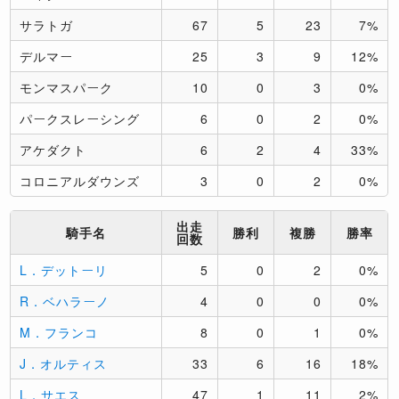
サラトガ
67
5
23
7%
デルマー
25
3
9
12%
モンマスパーク
10
0
3
0%
パークスレーシング
6
0
2
0%
アケダクト
6
2
4
33%
コロニアルダウンズ
3
0
2
0%
出走
騎手名
勝利
複勝
勝率
回数
L．デットーリ
5
0
2
0%
R．ベハラーノ
4
0
0
0%
M．フランコ
8
0
1
0%
J．オルティス
33
6
16
18%
L．サエス
47
1
11
2%