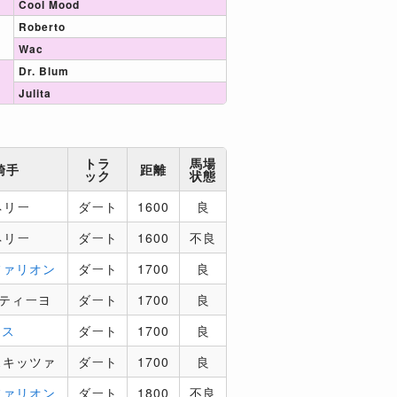
Cool Mood
Roberto
Wac
Dr. Blum
Julita
トラ
馬場
騎手
距離
ック
状態
ネリー
ダート
1600
良
ネリー
ダート
1600
不良
ファリオン
ダート
1700
良
スティーヨ
ダート
1700
良
エス
ダート
1700
良
スキッツァ
ダート
1700
良
ファリオン
ダート
1800
不良