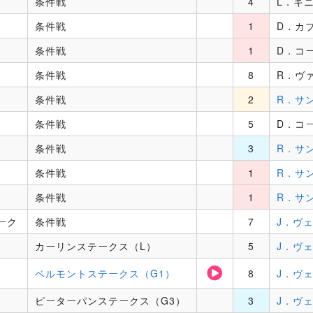
条件戦
4
L．キ
条件戦
1
D．カ
条件戦
1
D．コ
条件戦
8
R．ヴ
条件戦
2
R．サン
条件戦
5
D．コ
条件戦
3
R．サン
条件戦
1
R．サン
条件戦
1
R．サン
ーク
条件戦
7
J．ヴ
カーリンステークス（L）
5
J．ヴ
ベルモントステークス（G1）
8
J．ヴ
ピーターパンステークス（G3）
3
J．ヴ