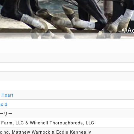
 Heart
Gold
ーリー
 Farm, LLC & Winchell Thoroughbreds, LLC
ing, Matthew Warnock & Eddie Kenneally