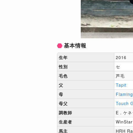
基本情報
生年
2016
性別
セ
毛色
芦毛
父
Tapit
母
Flaming
母父
Touch 
調教師
E．ケネ
生産者
WinStar
馬主
HRH Rac