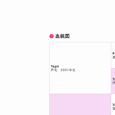
血統図
P
Tapit
芦毛 2001年生
T
T