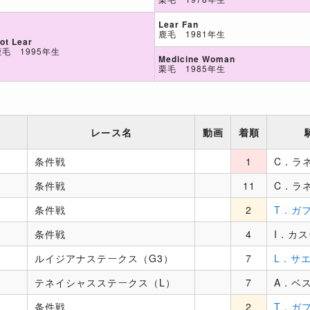
Lear Fan
鹿毛 1981年生
ot Lear
鹿毛 1995年生
Medicine Woman
栗毛 1985年生
レース名
動画
着順
条件戦
1
C．ラ
条件戦
11
C．ラ
条件戦
2
T．ガ
条件戦
4
I．カ
ルイジアナステークス（G3）
7
L．サ
テネイシャスステークス（L）
7
A．ベ
条件戦
2
T．ガ