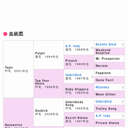
血統図
Seattle Slew
A.P. Indy
鹿毛 1989年生
Weekend
Surprise
Pulpit
鹿毛 1994年生
Mr. Prospector
Preach
鹿毛 1989年生
Narrate
Tapit
芦毛 2001年生
Fappiano
Unbridled
鹿毛 1987年生
Gana Facil
Tap Your
Heels
芦毛 1996年生
Nijinsky
Ruby Slippers
芦毛 1982年生
Moon Glitter
Unbridled
Unbridleds
Song
芦毛 1993年生
Trolley Song
Dunkirk
芦毛 2006年生
A.P. Indy
Secret Status
栗毛 1997年生
Private Status
Danzatrice