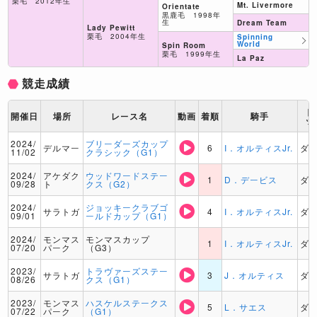
栗毛 2012年生
Mt. Livermore
Orientate
黒鹿毛 1998年
生
Dream Team
Lady Pewitt
栗毛 2004年生
Spinning
World
Spin Room
栗毛 1999年生
La Paz
競走成績
ト
開催日
場所
レース名
動画
着順
騎手
ッ
2024/
ブリーダーズカップ
デルマー
6
I．オルティスJr.
ダ
11/02
クラシック（G1）
2024/
アケダク
ウッドワードステー
1
D．デービス
ダ
09/28
ト
クス（G2）
2024/
ジョッキークラブゴ
サラトガ
4
I．オルティスJr.
ダ
09/01
ールドカップ（G1）
2024/
モンマス
モンマスカップ
1
I．オルティスJr.
ダ
07/20
パーク
（G3）
2023/
トラヴァーズステー
サラトガ
3
J．オルティス
ダ
08/26
クス（G1）
2023/
モンマス
ハスケルステークス
5
L．サエス
ダ
07/22
パーク
（G1）