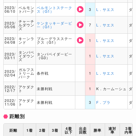
2023/
ベルモン
ベルモントステーク
3
L．サエス
ダ
06/10
トパーク
ス（G1）
チャーチ
2023/
ケンタッキーダービ
ルダウン
7
L．サエス
ダ
05/06
ー（G1）
ズ
2023/
キーンラ
ブルーグラスステー
1
L．サエス
ダ
04/08
ンド
クス（G1）
タンパベ
2023/
タンパベイダービー
イダウン
1
L．サエス
ダ
03/11
（G3）
ズ
ガルフス
2023/
トリーム
条件戦
1
L．サエス
ダ
02/04
パーク
2022/
アケダク
未勝利戦
1
K．カームーシュ
ダ
12/17
ト
2022/
アケダク
未勝利戦
3
F．プラ
ダ
11/06
ト
距離別
4着
出走
連対
3着
距離
1着
2着
3着
勝率
以下
回数
率
内率