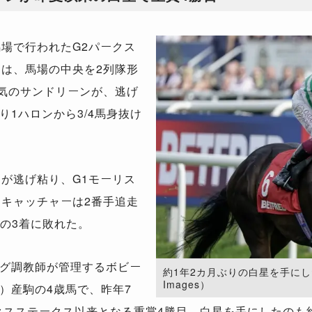
場で行われたG2パークス
）は、馬場の中央を2列隊形
人気のサンドリーンが、逃げ
1ハロンから3/4馬身抜け
が逃げ粘り、G1モーリス
イキャッチャーは2番手追走
差の3着に敗れた。
グ調教師が管理するボビー
約1年2カ月ぶりの白星を手にしたサ
Images）
）産駒の4歳馬で、昨年7
クスステークス以来となる重賞4勝目。白星を手にしたのも