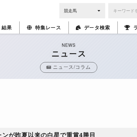
・結果
特集レース
データ検索
NEWS
ニュース
ニュース/コラム
ーンが昨夏以来の白星で重賞4勝目