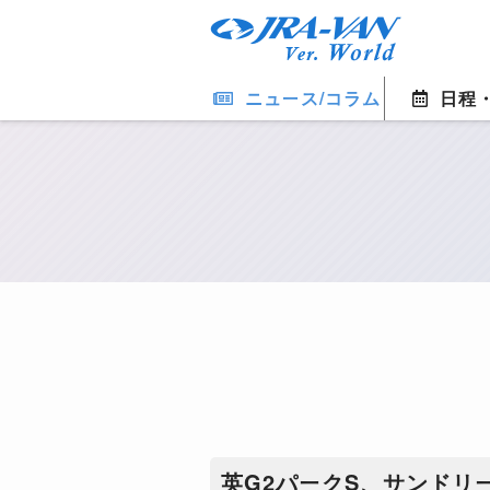
ニュース/コラム
日程
英G2パークS、サンドリ