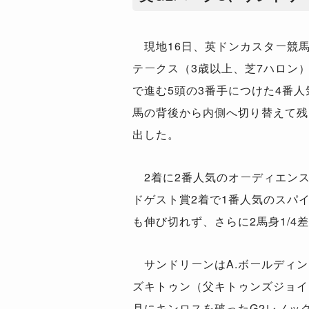
現地16日、英ドンカスター競馬
テークス（3歳以上、芝7ハロン
で進む5頭の3番手につけた4番
馬の背後から内側へ切り替えて残り
出した。
2着に2番人気のオーディエンス
ドゲスト賞2着で1番人気のスパ
も伸び切れず、さらに2馬身1/4
サンドリーンはA.ボールディン
ズキトゥン（父キトゥンズジョイ
月にキンロスを破ったG2レノッ