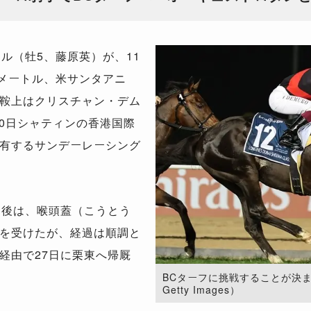
ル（牡5、藤原英）が、11
00メートル、米サンタアニ
鞍上はクリスチャン・デム
10日シャティンの香港国際
有するサンデーレーシング
。
た後は、喉頭蓋（こうとう
を受けたが、経過は順調と
経由で27日に栗東へ帰厩
BCターフに挑戦することが決まっ
Getty Images）