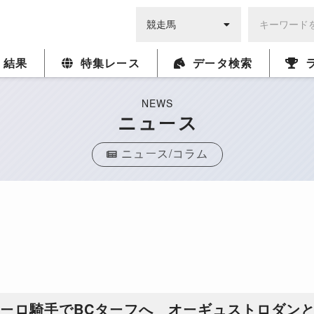
・結果
特集レース
データ検索
NEWS
ニュース
ニュース/コラム
ムーロ騎手でBCターフへ オーギュストロダン