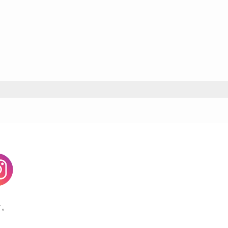
agram
す。