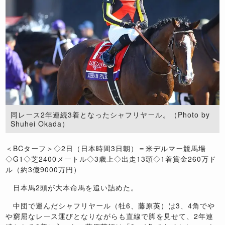
同レース2年連続3着となったシャフリヤール。（Photo by
Shuhei Okada）
＜BCターフ＞◇2日（日本時間3日朝）＝米デルマー競馬場
◇G1◇芝2400メートル◇3歳上◇出走13頭◇1着賞金260万ド
ル（約3億9000万円）
日本馬2頭が大本命馬を追い詰めた。
中団で運んだシャフリヤール（牡6、藤原英）は3、4角でや
や窮屈なレース運びとなりながらも直線で脚を見せて、2年連