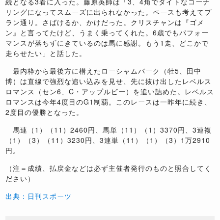
続となる3着に入った。藤原英師は「3、4角でタイトなコーナ
リングになってスムーズに出られなかった。ペースも考えてプ
ラン通り。さばけるか、かけだった。クリスチャンは『ゴメ
ン』と言ってたけど、うまく乗ってくれた。6歳でもパフォー
マンスが落ちずにきているのは馬に感謝。もう1走、どこかで
走らせたい」と話した。
最内枠から最後方に構えたローシャムパーク（牡5、田中
博）は直線で強烈な追い込みを見せ、先に抜け出したレベルス
ロマンス（セン6、C・アップルビー）を追い詰めた。レベルス
ロマンスは今年4度目のG1制覇。このレースは一昨年に続き、
2度目の優勝となった。
馬連（1）（11）2460円、馬単（11）（1）3370円、3連複
（1）（3）（11）3230円、3連単（11）（1）（3）1万2910
円。
（注＝成績、払戻金などは必ず主催者発行のものと照合してく
ださい）
出典：日刊スポーツ