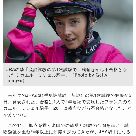
JRAの騎手免許試験の第1次試験で、残念ながら不合格とな
ったミカエル・ミシェル騎手。（Photo by Getty
Images）
来年度のJRAの騎手免許試験（新規）の第1次試験の結果が5
日、発表された。合格は1人で2年連続で受験したフランスのミ
カエル・ミシェル騎手（28）は残念ながら不合格となったこと
が分かった。
この1年、拠点を置く米国での騎乗と調教の合間を縫い、試
験勉強を重ね昨年以上に知識を深めてきたが、JRA騎手になる