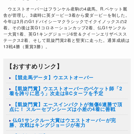
ウエストオーバーはフランケル産駒の4歳馬。R.ベケット厩
舎が管理し、3歳時に英ダービー3着から愛ダービーを制した。
今年は3月のG1ドバイシーマクラシックでイクイノックスの2
着。その後は英G1コロネーションカップ2着、仏G1サンクル
ー大賞1着、英G1キングジョージ6世＆クイーンエリザベスス
テークス2着、そして凱旋門賞2着と堅実に走った。通算成績は
13戦4勝（重賞3勝）。
【おすすめリンク】
【競走馬データ】ウエストオーバー
【凱旋門賞】ウエストオーバーのベケット師「2
着を誇りに思う」次走はBCターフを予定
【凱旋門賞】エースインパクトが無傷6連勝で頂
点に！ スルーセブンシーズは小差の4着に善戦
仏G1サンクルー大賞はウエストオーバーが完
勝、次戦はキングジョージが有力