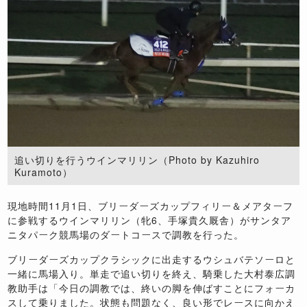
追い切りを行うウインマリリン（Photo by Kazuhiro
Kuramoto）
現地時間11月1日、ブリーダーズカップフィリー＆メアターフ
に参戦するウインマリリン（牝6、手塚貴久厩舎）がサンタア
ニタパーク競馬場のダートコースで調教を行った。
ブリーダーズカップクラシックに出走するウシュバテソーロと
一緒に馬場入り。単走で追い切りを終え、騎乗した大村泰広調
教助手は「今日の調教では、終いの脚を伸ばすことにフォーカ
スして乗りました。状態も問題なく、良い形でレースに向かえ