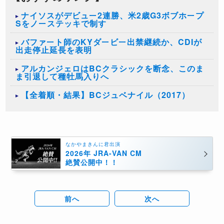
ナイソスがデビュー2連勝、米2歳G3ボブホープ
Sをノーステッキで制す
バファート師のKYダービー出禁継続か、CDIが
出走停止延長を表明
アルカンジェロはBCクラシックを断念、このま
ま引退して種牡馬入りへ
【全着順・結果】BCジュベナイル（2017）
なかやまきんに君出演
2026年 JRA-VAN CM
絶賛公開中！！
前へ
次へ