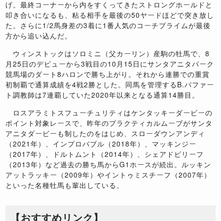
げ。最終コーナーから内をすくってきたストロングホールドと
叩き合いになるも、粘る相手を最後の50ヤードほどで突き放し
た。さらに1/2馬身差の3着に1番人気のコーチプライムが最後
方から追い込んだ。
ウィンストックはソロミニ（父カーリン）産駒の牡馬で、8
月25日のデビューから3戦目の10月15日にサンタアニタパーク
競馬場のダート8ハロンで勝ち上がり。それから連勝での重賞
初制覇で通算成績を4戦2勝とした。同馬を管理するB.バファー
ト調教師は7連覇していた2020年以来となる通算14勝目。
ロスアラミトスフューチュリティはケンタッキーダービーの
ポイント対象レースで、昨年のプラクティカルムーブがサンタ
アニタダービーも制したのをはじめ、スローダウンアンディ
（2021年）、インプロバブル（2018年）、マッキンジー
（2017年）、ドルトムント（2014年）、シェアドビリーフ
（2013年）など過去の勝ち馬からG1ホースが続出。ルッキン
アットラッキー（2009年）やイントゥミスチーフ（2007年）
といった名種牡馬も輩出している。
【おすすめリンク】