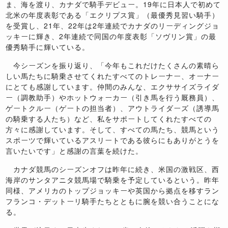
ま、海を渡り、カナダで騎手デビュー。19年に日本人で初めて
北米の年度表彰である「エクリプス賞」（最優秀見習い騎手）
を受賞し、21年、22年は2年連続でカナダのリーディングジョ
ッキーに輝き、2年連続で同国の年度表彰「ソヴリン賞」の最
優秀騎手に輝いている。
今シーズンを振り返り、「今年もこれだけたくさんの素晴ら
しい馬たちに騎乗させてくれたすべてのトレーナー、オーナー
にとても感謝しています。仲間のみんな、エクササイズライダ
ー（調教助手）やホットウォーカー（引き馬を行う厩務員）、
ゲートクルー（ゲートの担当者）、アウトライダーズ（誘導馬
の騎乗する人たち）など、私をサポートしてくれたすべての
方々に感謝しています。そして、すべての馬たち、競馬という
スポーツで輝いているアスリートである彼らにもありがとうを
言いたいです」と感謝の言葉を続けた。
カナダ競馬のシーズンオフは昨年に続き、米国の激戦区、西
海岸のサンタアニタ競馬場で騎乗を予定しているという。昨年
同様、アメリカのトップジョッキーや英国から拠点を移すラン
フランコ・デットーリ騎手たちとともに腕を競い合うことにな
る。