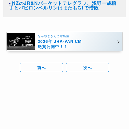
NZのJR&Nバーケットテレグラフ、浅野一哉騎
手とバビロンベルリンはまたもG1で惜敗
なかやまきんに君出演
2026年 JRA-VAN CM
絶賛公開中！！
前へ
次へ