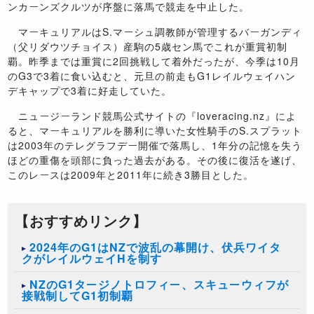
ンカーンズクルツが序盤に落馬で競走を中止した。
マーキュリアルはS.マーシュ調教師が管理するバーガンディ
（父リダウツチョイス）産駒の5歳セン馬でこれが重賞初制
覇。昨季までは重賞に2回挑戦して着外だったが、今季は10月
のG3で3着に食い込むと、元旦の前走もG1レイルウェイハン
デキャップで3着に好走していた。
ニュージーランド競馬公式サイトの『loveracing.nz』によ
ると、マーキュリアルを勝利に導いた女性騎手のS.スプラット
は2003年のテレグラフデー開催で落馬し、1年分の記憶を失う
ほどの重傷を頭部に負った過去がある。その後に復活を遂げ、
このレースは2009年と2011年に続き3勝目とした。
【おすすめリンク】
2024年のG1はNZで波乱の幕開け、伏兵ワイタ
クがレイルウェイHを制す
NZのG1タージノトロフィー、スキューウィフが
接戦制してG1初制覇