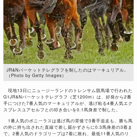
JR&Nバーケットテレグラフを制したのはマーキュリアル。
（Photo by Getty Images）
現地13日にニュージーランドのトレンサム競馬場で行われた
G1JR&Nバーケットテレグラフ（芝1200m）は、好発から2番
手につけた7番人気のマーキュリアルが、逃げ粘る4番人気エク
スプレスユアセルフとの叩き合いを0.1馬身差で制した。
1番人気のボニーラスは逃げ馬の背後で3番手追走も、勝ち馬
の外に持ち出された直線で差し届かずさらに0.3馬身差の3着ま
で。2番人気のドラゴリープは7着に敗れ、最低11番人気のリ