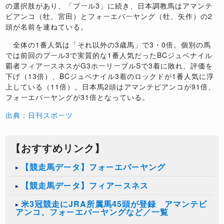
の選択肢があり、「プール3」に続き、日本調教馬はアマンテ
ビアンコ（牡、宮田）とフォーエバーヤング（牡、矢作）の2
頭が名前を連ねている。
全体の1番人気は「それ以外の3歳馬」で3・0倍。個別の馬
では前回のプール3で実質的な1番人気だったBCジュベナイル
覇者フィアースネスがG3ホーリーブルSで3着に敗れ、評価を
下げ（13倍）、BCジュベナイル3着のロックドが1番人気に浮
上している（11倍）。日本馬2頭はアマンテビアンコが91倍、
フォーエバーヤングが31倍となっている。
出典：日刊スポーツ
【おすすめリンク】
【競走馬データ】フォーエバーヤング
【競走馬データ】フィアースネス
米3冠競走にJRA所属馬45頭が登録 アマンテビ
アンコ、フォーエバーヤングなど／一覧