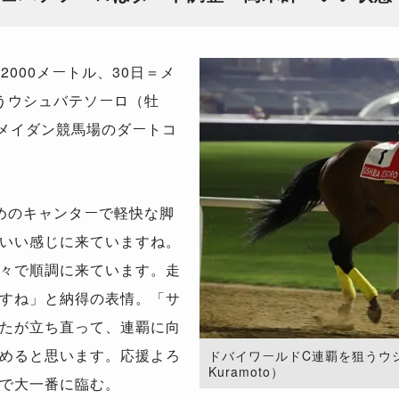
000メートル、30日＝メ
うウシュバテソーロ（牡
、メイダン競馬場のダートコ
めのキャンターで軽快な脚
いい感じに来ていますね。
々で順調に来ています。走
すね」と納得の表情。「サ
たが立ち直って、連覇に向
めると思います。応援よろ
ドバイワールドC連覇を狙うウシュバテ
Kuramoto）
で大一番に臨む。