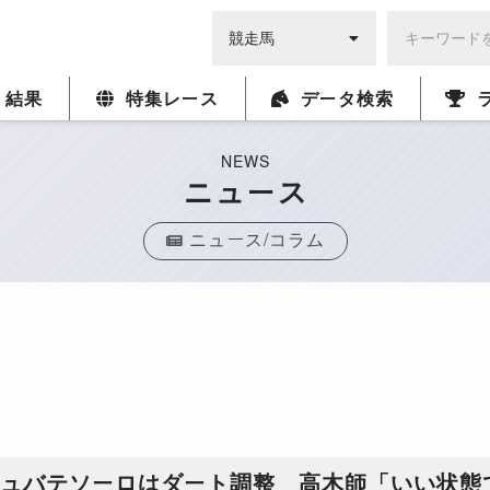
・結果
特集レース
データ検索
NEWS
ニュース
ニュース/コラム
シュバテソーロはダート調整 高木師「いい状態