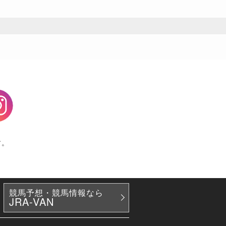
agram
す。
競馬予想・競馬情報なら
JRA-VAN