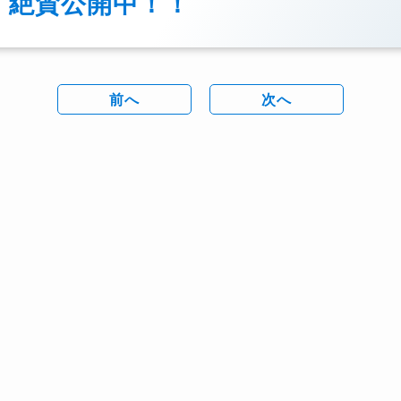
絶賛公開中！！
前へ
次へ