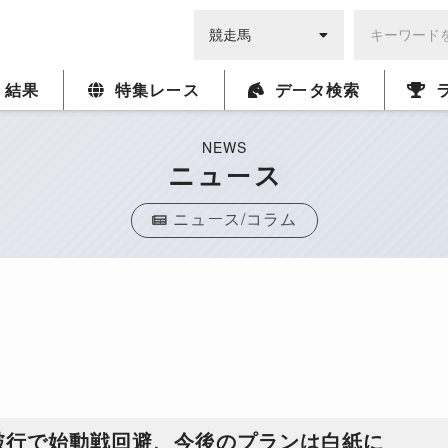
・結果
特集レース
データ検索
NEWS
ニュース
ニュース/コラム
跛行で始動戦回避、今後のプランは白紙に