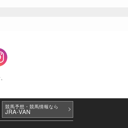
agram
す。
競馬予想・競馬情報なら
JRA-VAN