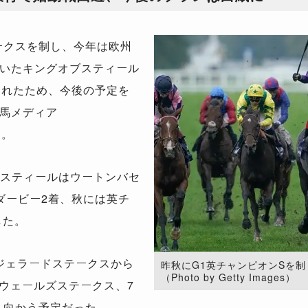
ークスを制し、今年は欧州
いたキングオブスティール
られたため、今後の予定を
馬メディア
る。
スティールはウートンバセ
ダービー2着、秋には英チ
した。
ジェラードステークスから
昨秋にG1英チャンピオンSを
（Photo by Getty Images）
ブウェールズステークス、7
へ向かう予定だった。