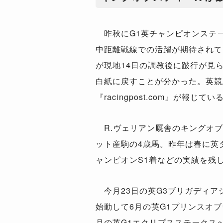
昨秋にG1英チャンピオンステ
中距離戦線での活躍が期待されて
が現地14日の調教後に跛行が見
白紙に戻すことが分かった。英競
『racingpost.com』が報じてい
R.ヴェリアン厩舎のキングオブ
ット産駒の4歳馬。昨年は春に英
ャンピオンS1着などの実績を残
今月23日の英G3ブリガディア
始動して6月の英G1プリンスオ
月の英G1エクリプスステークス