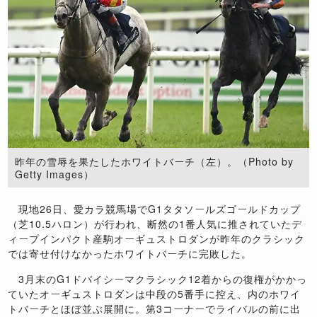
昨年の雪辱を果たしたホワイトバーチ（左）。（Photo by
Getty Images）
現地26日、愛カラ競馬場でG1タタソールズゴールドカップ
（芝10.5ハロン）が行われ、断然の1番人気に推されていたデ
ィープインパクト産駒オーギュストロダンが昨年のクラシック
では寄せ付けなかったホワイトバーチに完敗した。
3月末のG1ドバイシーマクラシック12着からの復権がかかっ
ていたオーギュストロダンは中段の5番手に控え、内のホワイ
トバーチとほぼ並ぶ展開に。第3コーナーでライバルの前に出