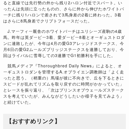
ると直線では先行勢の外から残り2ハロン付近でスパート。い
ったんは先頭に立ったものの、さらに外から伸びたホワイトバ
ーチに残り1ハロンで差されて3馬身差の2着に終わった。3着
はさらに8馬身差でクリプトフォースだった。
J.マーフィー厩舎のホワイトバーチはユリシーズ産駒の4歳
馬。昨年は英ダービー3着、愛ダービー8着とオーギュストロダ
ンに連敗したが、今年は4月の愛G3アレッジドステークス、今
月6日の愛G2ムールズブリッジステークスを連勝しており、今
回はライバルに雪辱しての3連勝でG1初勝利を手にした。
競馬メディア『Thoroughbred Daily News』によると、オ
ーギュストロダンを管理するA.オブライエン調教師は「よく走
ったと思う。（稍重の）馬場が彼に不向きで、丘を下るときに
スピードが乱れてリズムを取り戻すのに時間がかかっていた」
とレースを振り返り、「次はプリンスオブウェールズステーク
スを考えていたが、みんながどうしたいか様子を見てみよう」
と続けていた。
【おすすめリンク】