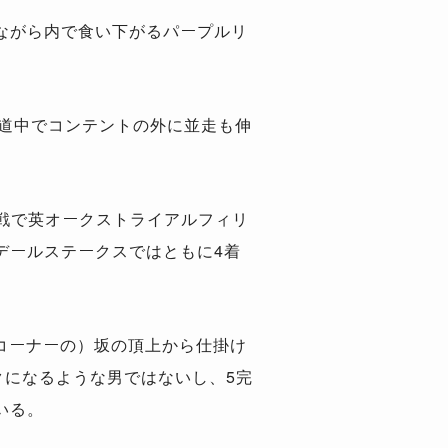
ながら内で食い下がるパープルリ
は道中でコンテントの外に並走も伸
戦で英オークストライアルフィリ
デールステークスではともに4着
終コーナーの）坂の頂上から仕掛け
クになるような男ではないし、5完
いる。