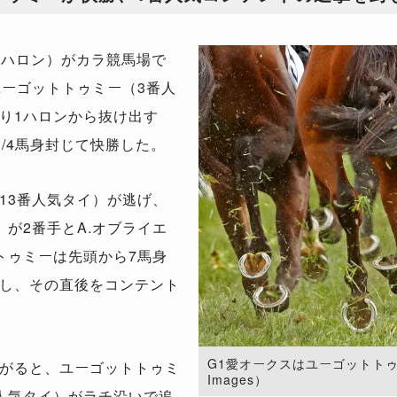
2ハロン）がカラ競馬場で
ユーゴットトゥミー（3番人
り1ハロンから抜け出す
/4馬身封じて快勝した。
13番人気タイ）が逃げ、
が2番手とA.オブライエ
トゥミーは先頭から7馬身
し、その直後をコンテント
G1愛オークスはユーゴットトゥミー
がると、ユーゴットトゥミ
Images）
人気タイ）がラチ沿いで追