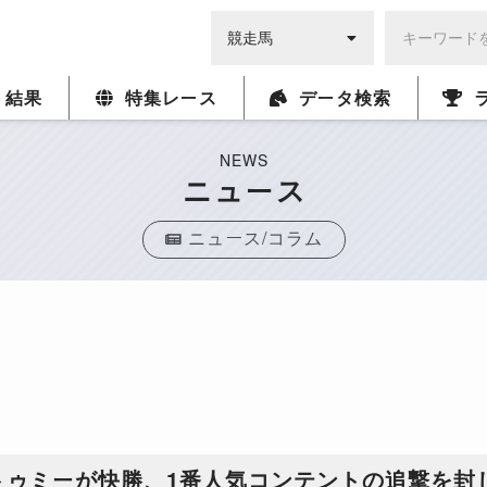
・結果
特集レース
データ検索
NEWS
ニュース
ニュース/コラム
トゥミーが快勝、1番人気コンテントの追撃を封