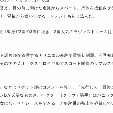
替え、目の前に開けた進路からスパート。馬体を接触させ
切り、背後から追いすがるコンテントも封じ込んだ。
1馬身1/2差の3着に続き、2番人気のラヴァストリーム
ト調教師が管理するナサニエル産駒で重賞初制覇。今季初
その後の英オークスとロイヤルアスコット開催のリブルス
.com』などはベケット師のコメントを報じ、「先行して（最
ンBが必要なものさ。ヘクター（クラウチ騎手）はパニッ
女に合わせたレースをできる」と好騎乗の鞍上を称賛して