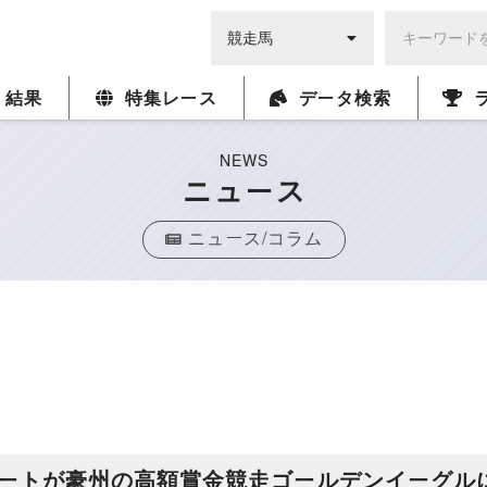
・結果
特集レース
データ検索
NEWS
ニュース
ニュース/コラム
ビートが豪州の高額賞金競走ゴールデンイーグル