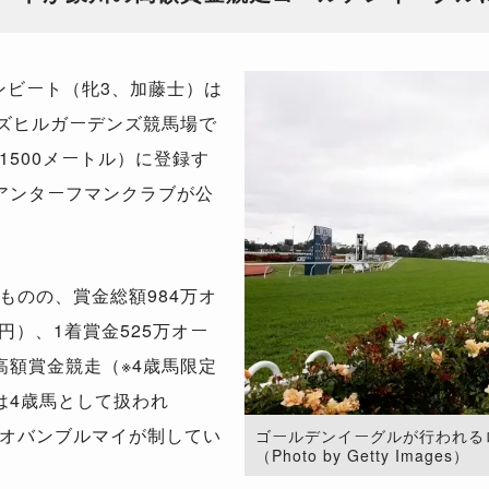
ビート（牝3、加藤士）は
ーズヒルガーデンズ競馬場で
500メートル）に登録す
アンターフマンクラブが公
のの、賞金総額984万オ
円）、1着賞金525万オー
高額賞金競走（※4歳馬限定
は4歳馬として扱われ
オバンブルマイが制してい
ゴールデンイーグルが行われる
（Photo by Getty Images）