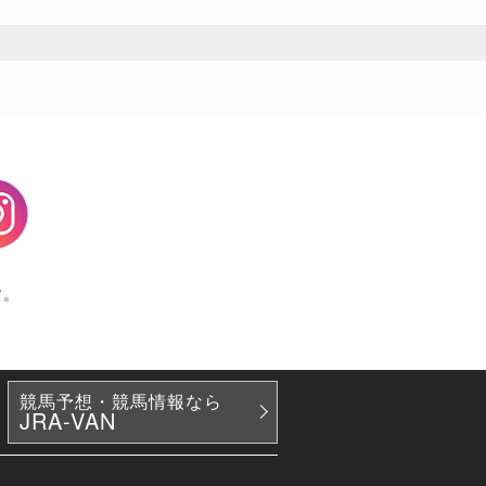
agram
す。
競馬予想・競馬情報なら
JRA-VAN