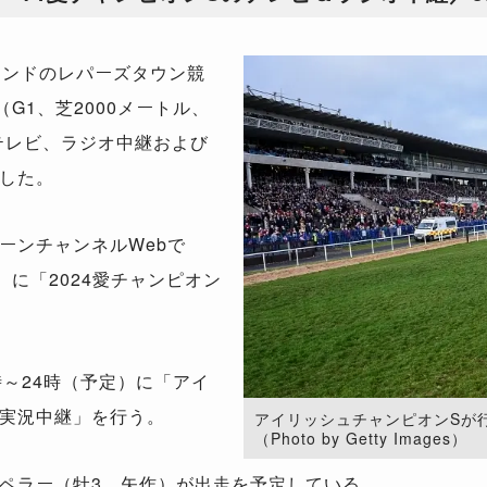
ランドのレパーズタウン競
G1、芝2000メートル、
テレビ、ラジオ中継および
した。
ーンチャンネルWebで
定）に「2024愛チャンピオン
時～24時（予定）に「アイ
実況中継」を行う。
アイリッシュチャンピオンSが
（Photo by Getty Images）
ペラー（牡3、矢作）が出走を予定している。