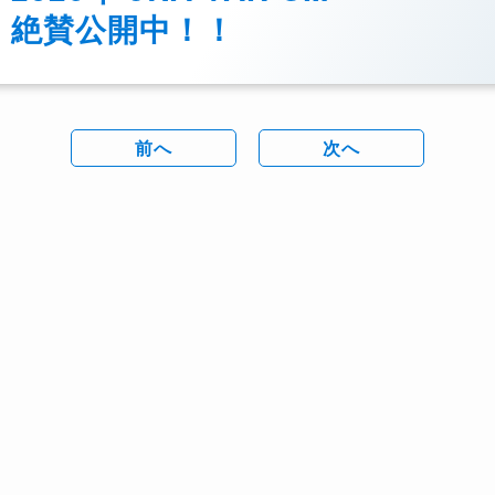
絶賛公開中！！
前へ
次へ