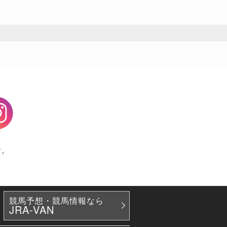
agram
す。
競馬予想・競馬情報なら
JRA-VAN