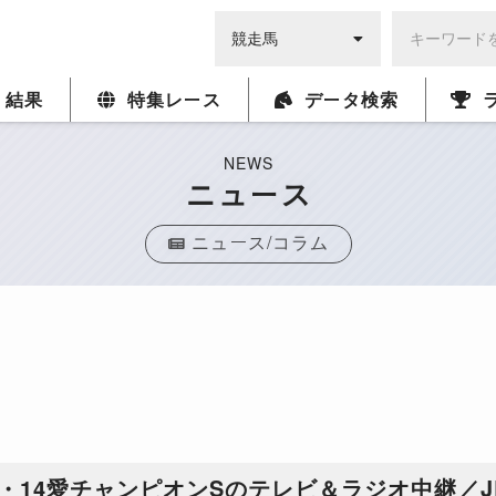
・結果
特集レース
データ検索
NEWS
ニュース
ニュース/コラム
・14愛チャンピオンSのテレビ＆ラジオ中継／J