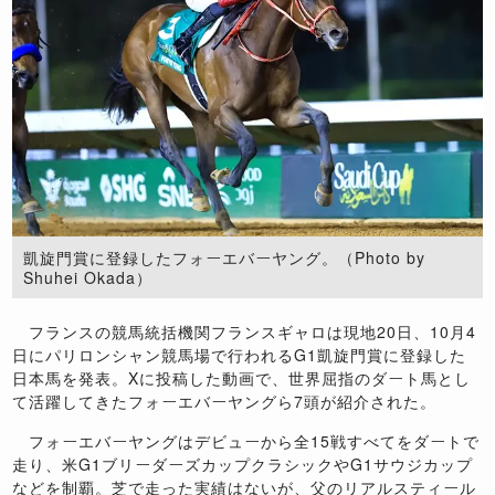
凱旋門賞に登録したフォーエバーヤング。（Photo by
Shuhei Okada）
フランスの競馬統括機関フランスギャロは現地
20
日、
10
月
4
日にパリロンシャン競馬場で行われる
G1
凱旋門賞に登録した
日本馬を発表。
X
に投稿した動画で、世界屈指のダート馬とし
て活躍してきたフォーエバーヤングら
7
頭が紹介された。
フォーエバーヤングはデビューから全
15
戦すべてをダートで
走り、米
G1
ブリーダーズカップクラシックや
G1
サウジカップ
などを制覇。芝で走った実績はないが、父のリアルスティール