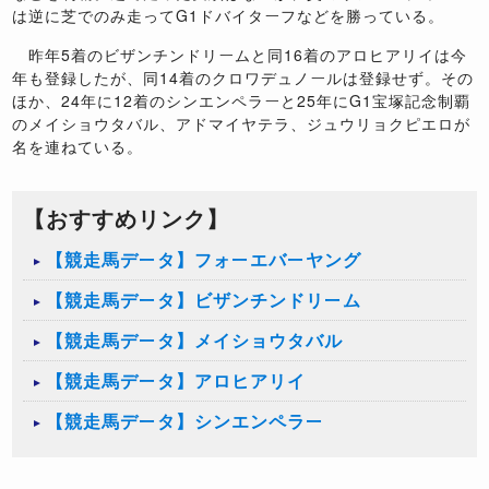
は逆に芝でのみ走って
G1
ドバイターフなどを勝っている。
昨年
5
着のビザンチンドリームと同
16
着のアロヒアリイは今
年も登録したが、同
14
着のクロワデュノールは登録せず。その
ほか、
24
年に
12
着のシンエンペラーと
25
年に
G1
宝塚記念制覇
のメイショウタバル、アドマイヤテラ、ジュウリョクピエロが
名を連ねている。
【おすすめリンク】
【競走馬データ】フォーエバーヤング
【競走馬データ】ビザンチンドリーム
【競走馬データ】メイショウタバル
【競走馬データ】アロヒアリイ
【競走馬データ】シンエンペラー