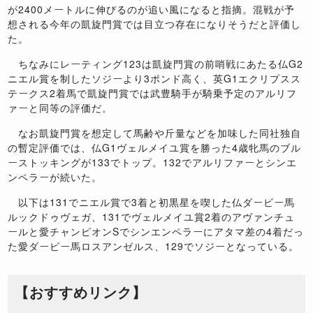
が2400メートルに伸びるのが追い風になると指摘。混戦が予
想される今年の凱旋門賞では目立つ存在になりそうだと評価し
た。
ちなみにレーティング123は凱旋門賞の前哨戦にあたる仏G2
ニエル賞を制したソジーより3ポンド高く、英G1エクリプスス
テークス2着馬で凱旋門賞では武豊騎手が騎乗予定のアルリフ
ァーと同等の評価だ。
なお凱旋門賞を想定して馬齢や斤量などを加味した同社独自
の暫定評価では、仏G1ヴェルメイユ賞を勝った4歳牝馬のブル
ーストッキングが133でトップ。132でアルリファーとシンエ
ンペラーが続いた。
以下は131でニエル賞で3着と初黒星を喫した仏ダービー馬
ルックドゥヴェガ、131でヴェルメイユ賞2着のアヴァンチュ
ールと愛チャンピオンSでシンエンペラーにアタマ差の4着だっ
た愛ダービー馬ロスアンゼルス、129でソジーとなっている。
【おすすめリンク】