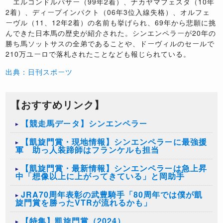
エルコンドルパサー（99年2着）、ナカヤマフェスタ（10年
2着）、ディープインパクト（06年3位入線失格）、オルフェ
ーヴル（11、12年2着）の名前も挙げられ、69年から悲願に挑
んできた日本馬の歴史が紹介された。シンエンペラーが20年の
勝ち馬ソットサスの全弟であることや、ドーヴィルのセールで
210万ユーロで落札されたことなども報じられている。
出典：日刊スポーツ
【おすすめリンク】
【競走馬データ】シンエンペラー
【凱旋門賞・現地情報】シンエンペラーに最強援
軍 助っ人装蹄師はフランケルも担当
【凱旋門賞・最新情報】シンエンペラーは急上昇
中「想像以上に上がってきている」と岡助手
JRA70周年表彰の武豊騎手「80周年では僕が凱
旋門賞を勝ったVTRが流れるかも」
【特集】凱旋門賞（2024）