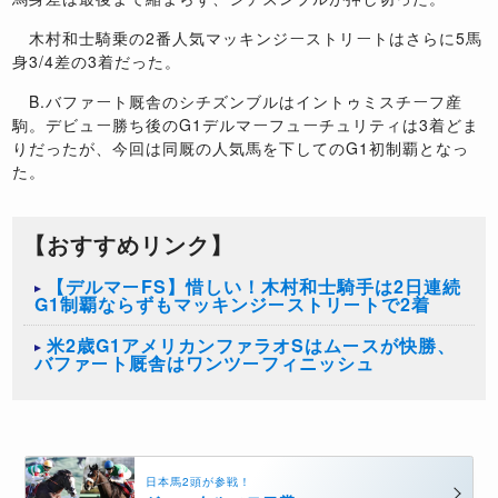
木村和士騎乗の2番人気マッキンジーストリートはさらに5馬
身3/4差の3着だった。
B.バファート厩舎のシチズンブルはイントゥミスチーフ産
駒。デビュー勝ち後のG1デルマーフューチュリティは3着どま
りだったが、今回は同厩の人気馬を下してのG1初制覇となっ
た。
【おすすめリンク】
【デルマーFS】惜しい！木村和士騎手は2日連続
G1制覇ならずもマッキンジーストリートで2着
米2歳G1アメリカンファラオSはムースが快勝、
バファート厩舎はワンツーフィニッシュ
日本馬2頭が参戦！