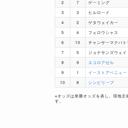
2
7
ゲーミング
3
3
ヒルロード
4
2
ゲタウェイカー
5
4
フェロウシャス
6
10
チャンサーマクパト
7
5
ジョナサンズウェイ
8
9
エコロアゼル
9
1
イーストアベニュー
10
8
シンビリーブ
※オッズは単勝オッズを表し、現地主
す。