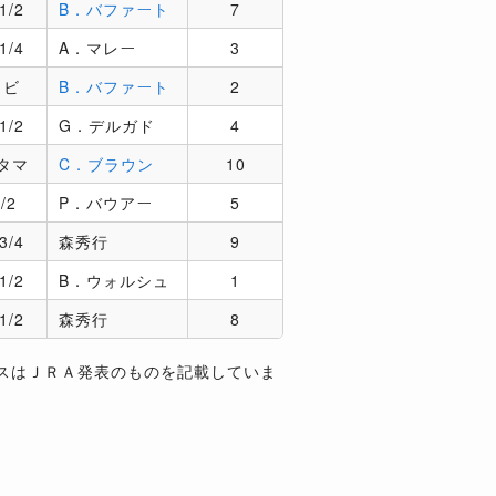
1/2
B．バファート
7
1/4
A．マレー
3
クビ
B．バファート
2
1/2
G．デルガド
4
タマ
C．ブラウン
10
/2
P．バウアー
5
3/4
森秀行
9
1/2
B．ウォルシュ
1
1/2
森秀行
8
スはＪＲＡ発表のものを記載していま