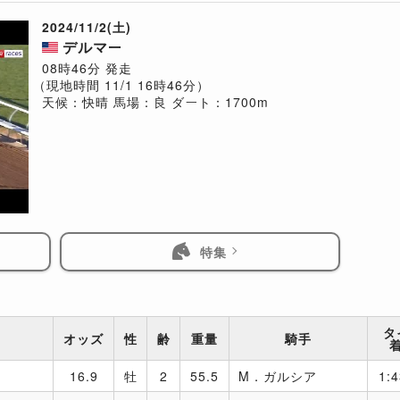
2024/11/2(土)
デルマー
08時46分 発走
（現地時間 11/1 16時46分）
天候：快晴
馬場：良
ダート：1700m
特集
タ
オッズ
性
齢
重量
騎手
16.9
牡
2
55.5
M．ガルシア
1:4