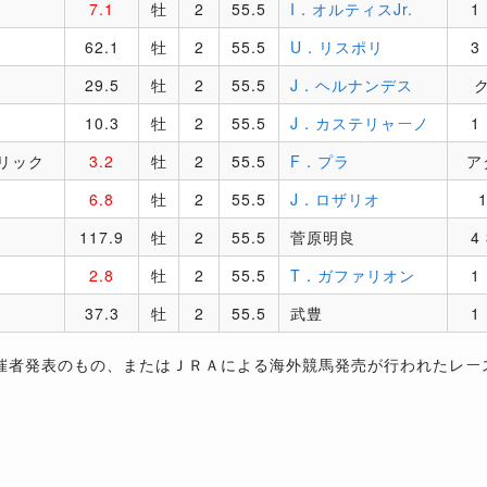
7.1
牡
2
55.5
I．オルティスJr.
1 
62.1
牡
2
55.5
U．リスポリ
3 
29.5
牡
2
55.5
J．ヘルナンデス
10.3
牡
2
55.5
J．カステリャーノ
1 
リック
3.2
牡
2
55.5
F．プラ
ア
6.8
牡
2
55.5
J．ロザリオ
1
117.9
牡
2
55.5
菅原明良
4 
2.8
牡
2
55.5
T．ガファリオン
1 
37.3
牡
2
55.5
武豊
1 
催者発表のもの、またはＪＲＡによる海外競馬発売が行われたレー