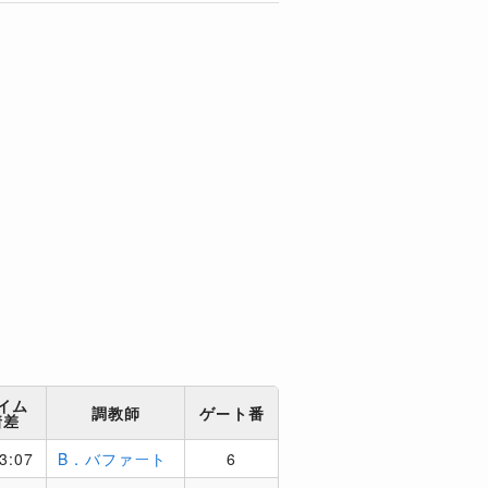
イム
調教師
ゲート番
着差
3:07
B．バファート
6