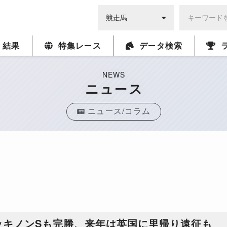
・結果
特集レース
データ検索
NEWS
ニュース
ニュース/コラム
ッキノンSも完勝、来年は英国に里帰り遠征も