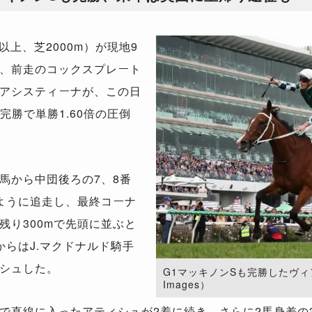
上、芝2000m）が現地9
、前走のコックスプレート
アシスティーナが、この日
完勝で単勝1.60倍の圧倒
馬から中団後ろの7、8番
ように追走し、最終コーナ
残り300mで先頭に並ぶと
からはJ.マクドナルド騎手
シュした。
G1マッキノンSも完勝したヴィアシ
Images）
直線に入ったアティシュが2着に続き、さらに2馬身差の