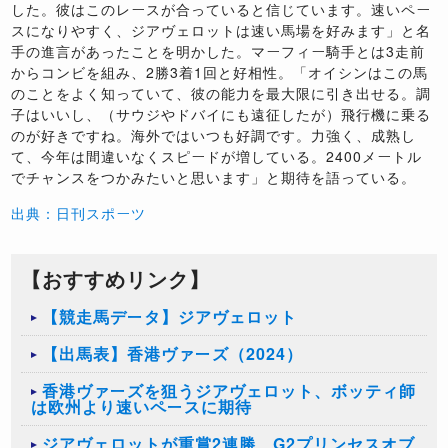
した。彼はこのレースが合っていると信じています。速いペー
スになりやすく、ジアヴェロットは速い馬場を好みます」と名
手の進言があったことを明かした。マーフィー騎手とは3走前
からコンビを組み、2勝3着1回と好相性。「オイシンはこの馬
のことをよく知っていて、彼の能力を最大限に引き出せる。調
子はいいし、（サウジやドバイにも遠征したが）飛行機に乗る
のが好きですね。海外ではいつも好調です。力強く、成熟し
て、今年は間違いなくスピードが増している。2400メートル
でチャンスをつかみたいと思います」と期待を語っている。
出典：日刊スポーツ
【おすすめリンク】
【競走馬データ】ジアヴェロット
【出馬表】香港ヴァーズ（2024）
香港ヴァーズを狙うジアヴェロット、ボッティ師
は欧州より速いペースに期待
ジアヴェロットが重賞2連勝、G2プリンセスオブ