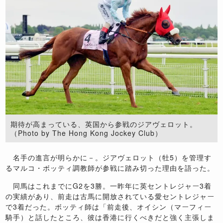
期待が高まっている、英国から参戦のジアヴェロット。
（Photo by The Hong Kong Jockey Club）
名手の進言が明らかに－。ジアヴェロット（牡5）を管理す
るマルコ・ボッティ調教師が参戦に踏み切った理由を語った。
同馬はこれまでにG2を3勝。一昨年に英セントレジャー3着
の実績があり、前走は古馬に開放されている愛セントレジャー
で3着だった。ボッティ師は「前走後、オイシン（マーフィー
騎手）と話したところ、彼は香港に行くべきだと強く主張しま