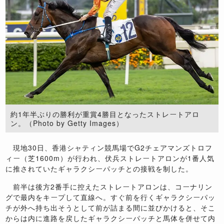
約1年半ぶりの勝利が重賞4勝目となったストレートアロ
ン。（Photo by Getty Images）
現地30日、香港シャティン競馬場でG2チェアマンズトロフ
ィー（芝1600m）が行われ、伏兵ストレートアロンが1番人気
に推されていたギャラクシーパッチとの接戦を制した。
前半は後方2番手に控えたストレートアロンは、コーナリン
グで最内をキープして直線へ。すぐ前を行くギャラクシーパッ
チが外へ持ち出そうとして前が詰まる間に並びかけると、そこ
からは内に進路を戻したギャラクシーパッチと馬体を併せて内