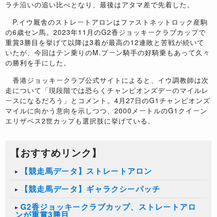
ラチ沿いの追い比べとなり、最後はアタマ差で先着した。
P.イウ厩舎のストレートアロンはファストネットロック産駒
の6歳セン馬。2023年11月のG2香ジョッキークラブカップで
重賞3勝目を挙げて以降は3着が最高の12連敗と苦戦が続いて
いたが、今回はテン乗りのM.プーン騎手の好騎乗もあって久々
の勝利を手にした。
香港ジョッキークラブ公式サイトによると、イウ調教師は次
走について「現段階では恐らくチャンピオンズデーのマイルレ
ースになるだろう」とコメント。4月27日のG1チャンピオンズ
マイルに向かう意向を示しつつ、2000メートルのG1クイーン
エリザベス2世カップも選択肢に挙げている。
【おすすめリンク】
【競走馬データ】ストレートアロン
【競走馬データ】ギャラクシーパッチ
G2香ジョッキークラブカップ、ストレートアロ
ンが重賞3勝目