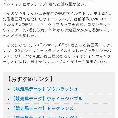
イルチャンピオンシップ6着など勝ち星がない。
そのソウルラッシュを昨年の香港マイルで下し、史上2頭目
の香港三冠も達成したヴォイッジバブルは前哨戦で2000メー
トル戦のG2香ジョッキークラブカップを選択。ロマンチック
ウォリアーの2着に敗れ、昨年からの連覇がかかる香港マイル
へと矛先を戻した。
そのほかでは、23日のマイルCSで9着だった英国馬ドックラ
ンズ、G2香ジョッキークラブマイルを制したギャラクシーパ
ッチ、欧州G1で何度か好走歴のあるザライオンインウィンタ
ーなどが参戦。日本からはエンブロイダリーも選出された。
【おすすめリンク】
【競走馬データ】ソウルラッシュ
【競走馬データ】ヴォイッジバブル
【競走馬データ】ドックランズ
【競走馬データ】エンブロイダリー