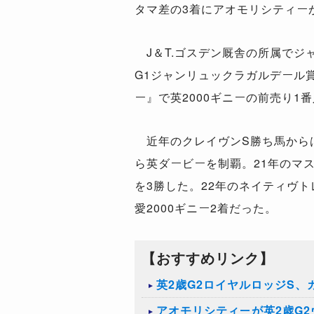
タマ差の3着にアオモリシティー
J＆T.ゴスデン厩舎の所属でジ
G1ジャンリュックラガルデール
ー』で英2000ギニーの前売り1番
近年のクレイヴンS勝ち馬からは英
ら英ダービーを制覇。21年のマス
を3勝した。22年のネイティヴトレ
愛2000ギニー2着だった。
【おすすめリンク】
英2歳G2ロイヤルロッジS
アオモリシティーが英2歳G