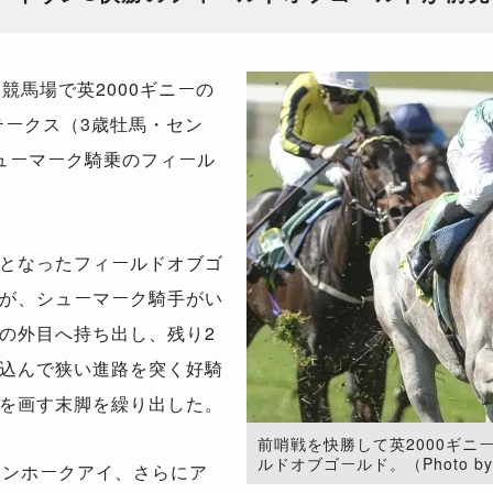
競馬場で英2000ギニーの
テークス（3歳牡馬・セン
シューマーク騎乗のフィール
となったフィールドオブゴ
が、シューマーク騎手がい
の外目へ持ち出し、残り2
込んで狭い進路を突く好騎
を画す末脚を繰り出した。
前哨戦を快勝して英2000ギニ
ルドオブゴールド。（Photo by G
ドンホークアイ、さらにア