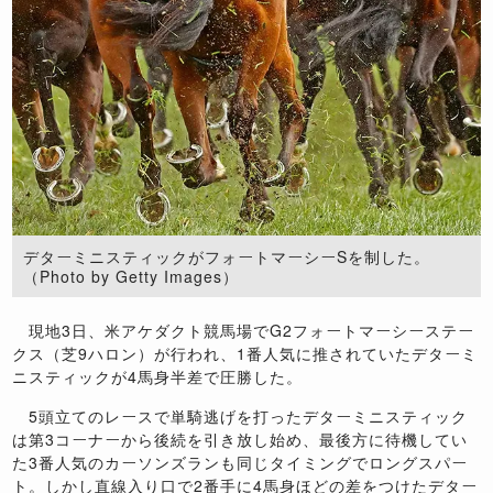
デターミニスティックがフォートマーシーSを制した。
（Photo by Getty Images）
現地
3
日、米アケダクト競馬場で
G2
フォートマーシーステー
クス（芝
9
ハロン）が行われ、
1
番人気に推されていたデターミ
ニスティックが
4
馬身半差で圧勝した。
5
頭立てのレースで単騎逃げを打ったデターミニスティック
は第
3
コーナーから後続を引き放し始め、最後方に待機してい
た
3
番人気のカーソンズランも同じタイミングでロングスパー
ト。しかし直線入り口で
2
番手に
4
馬身ほどの差をつけたデター