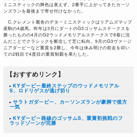
ミニスティックの脚色は衰えず、
2
番手に上がってきたカーソ
ンズランを最後まで寄せ付けなかった。
C.
クレメント厩舎のデターミニスティックはリアムズマップ
産駒の
4
歳馬。昨年は
3
月にダートの
G3
ゴッサムステークスを
勝ったものの
4
月の
G2
ウッドメモリアルステークスで
8
着に沈
んだことでクラシックを断念して芝に転向。
9
月の
G3
ヴァージ
ニアダービーなど重賞を
2
勝し、今年は休み明けの前走を叩い
ての
2
戦目で
4
度目の重賞制覇を果たした。
【おすすめリンク】
​KYダービー最終ステップのウッドメモリアル
S、ロドリゲスが逃げ切り
​サラトガダービー、カーソンズランが豪脚で後方
一気
KYダービー路線のゴッサムS、重賞初挑戦のフ
ラッドゾーンが完勝