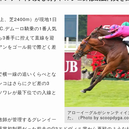
上、芝
2400m
）が現地
1
日
C.
デムーロ騎乗の
1
番人気
ら
3
番手に控えて直線を迎
アンをゴール前で際どく差
で横一線の追いくらべとな
ンコはさらにクビ差の
3
ソワレが最下位での入線と
アローイーグルがシャンティイ
た。（Photo by scoopdyga.
教師が管理するグレンイー
重賞初制覇だった前走の
G3
エドヴィル賞から再戦のような