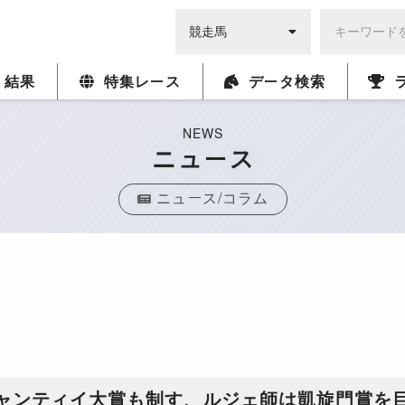
・結果
特集レース
データ検索
NEWS
ニュース
ニュース/コラム
シャンティイ大賞も制す、ルジェ師は凱旋門賞を