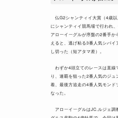
仏
G2
シャンティイ大賞（
4
歳以
にシャンティイ競馬場で行われ、
アローイーグルが序盤の
2
番手か
えると、逃げ粘る
3
番人気シバイ
し切った（短アタマ差）。
わずか
4
頭立てのレースは直線
り、連覇を狙った
2
番人気のジュ
着、最後方追走の
4
番人気モンド
なった。
アローイーグルは
JC.
ルジェ調
グルス産駒の
4
歳牡馬で、今回は