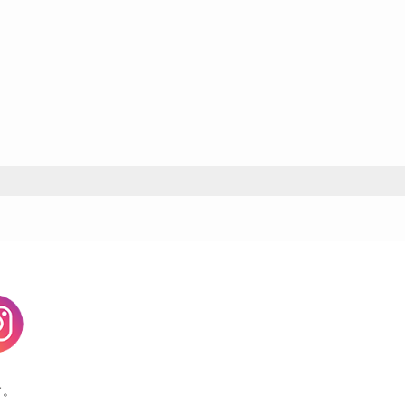
agram
す。