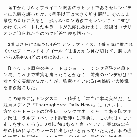
途中からはA.オブライエン厩舎のラビットであるセレンゲテ
ィに先頭を譲ったが、3番手以下は大きく離す展開。そのまま
最後の直線に入ると、残り2ハロン過ぎでセレンゲティに並び
かけてスパートしたキラートが先頭に抜け出し、最後はロザリ
オンに迫られたもののクビ差で凌ぎ切った。
3着はさらに2馬身1/4差でアンリマティス。1番人気に推され
ていたフィールドオブゴールドは後方から伸び切れず、勝ち馬
から3馬身3/4差の4着に終わった。
R.ベケット厩舎のキラートはショーケーシング産駒の4歳セ
ン馬。これまで重賞を走ったことがなく、前走のハンデ戦は27
着と全く実績がなかったが、強豪ぞろいのG1初挑戦で大波乱
を巻き起こした。
この結果にはキングスコート騎手も「本当に非現実的だ」と
競馬メディア『Thoroughbred Daily News』にコメント。一
方でジャドモントの欧州レーシングマネージャーであるB.マホ
ン氏は「ラルフ（ベケット調教師）は事前に、この馬はすごい
走りをするだろう。3着以内はあると言っていた。実は彼は今
年の初めにはこのレースに出したいと言っていたんだ。私の理
性は何を馬鹿げたことをと言っていたが、最終的にはキラート