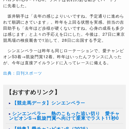
に先着した。
坂井騎手は「去年の感じよりいいですね。予定通りに進めら
れて順調にきています」。昨年を上回る状態を実感。担当の吉
田助手も「去年ほど歩様が硬くないですね。心身の成長も多少
は感じます」と上々の手応えを口にした。今後は、27日に東京
競馬場の検疫厩舎で1泊して、28日に出国する予定。
シンエンペラーは昨年も同じローテーションで、愛チャンピ
オンS3着→凱旋門賞12着。昨年はいったんフランスに入った
が、今年は直接アイルランドに入ってレースに備える。
出典：日刊スポーツ
【おすすめリンク】
【競走馬データ】シンエンペラー
シンエンペラー 熱のこもった追い切り 愛チャ
ンピオンS→凱旋門賞へ向けて栗東でラスト11秒0
【特集】愛チャンピオンS（2025）