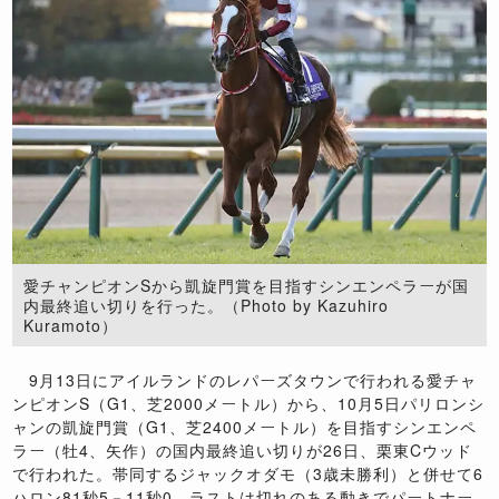
愛チャンピオンSから凱旋門賞を目指すシンエンペラーが国
内最終追い切りを行った。（Photo by Kazuhiro
Kuramoto）
9月13日にアイルランドのレパーズタウンで行われる愛チャ
ンピオンS（G1、芝2000メートル）から、10月5日パリロンシ
ャンの凱旋門賞（G1、芝2400メートル）を目指すシンエンペ
ラー（牡4、矢作）の国内最終追い切りが26日、栗東Cウッド
で行われた。帯同するジャックオダモ（3歳未勝利）と併せて6
ハロン81秒5－11秒0。ラストは切れのある動きでパートナー