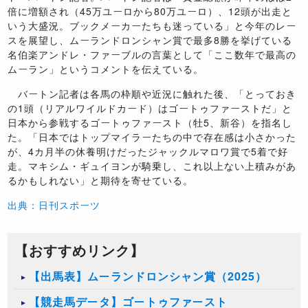
倍に増額され（45万ユーロから80万ユーロ）、12頭が出走と
いう大盛況。ブックメーカーたちも迷っている」と今年のレー
スを展望し、ムーランドロンシャン賞で最多8勝を挙げている
名伯楽アンドレ・ファーブルの言葉として「ここ数年で最高の
ムーラン」というコメントを伝えている。
バートン記者は各馬の枠順や近況に触れた後、「とっておき
の1頭（リアルワイルドカード）はゴートゥファーストだ」と
日本から参戦するゴートゥファースト（牡5、新谷）を指名し
た。「日本ではトップマイラーたちの中で存在感は小さかった
が、4カ月半の休養明けだったジャックルマロワ賞で5着で好
走。マキシム・ギュイヨンが騎乗し、これ以上ない上積みがあ
るかもしれない」と期待を寄せている。
出典：日刊スポーツ
【おすすめリンク】
【出馬表】ムーランドロンシャン賞（2025）
【競走馬データ】ゴートゥファースト