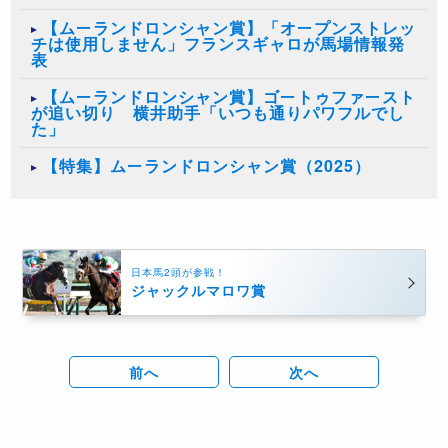
【ムーランドロンシャン賞】「オープンストレッ
チは使用しません」フランスギャロが馬場情報発
表
【ムーランドロンシャン賞】ゴートゥファースト
が追い切り 横井助手「いつも通りパワフルでし
た」
【特集】ムーランドロンシャン賞（2025）
日本馬2頭が参戦！
ジャックルマロワ賞
前へ
次へ