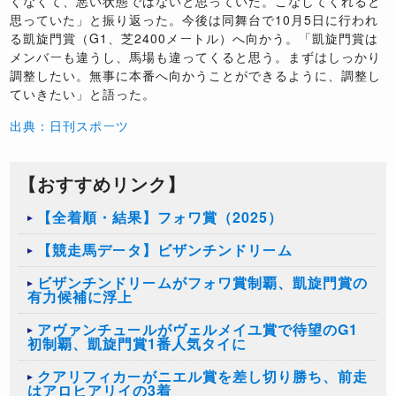
くなくて、悪い状態ではないと思っていた。こなしてくれると
思っていた」と振り返った。今後は同舞台で10月5日に行われ
る凱旋門賞（G1、芝2400メートル）へ向かう。「凱旋門賞は
メンバーも違うし、馬場も違ってくると思う。まずはしっかり
調整したい。無事に本番へ向かうことができるように、調整し
ていきたい」と語った。
出典：日刊スポーツ
【おすすめリンク】
【全着順・結果】フォワ賞（2025）
【競走馬データ】ビザンチンドリーム
ビザンチンドリームがフォワ賞制覇、凱旋門賞の
有力候補に浮上
​アヴァンチュールがヴェルメイユ賞で待望のG1
初制覇、凱旋門賞1番人気タイに
クアリフィカーがニエル賞を差し切り勝ち、前走
はアロヒアリイの3着