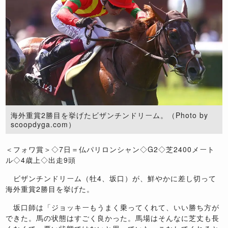
海外重賞2勝目を挙げたビザンチンドリーム。（Photo by
scoopdyga.com）
＜フォワ賞＞◇7日＝仏パリロンシャン◇G2◇芝2400メート
ル◇4歳上◇出走9頭
ビザンチンドリーム（牡4、坂口）が、鮮やかに差し切って
海外重賞2勝目を挙げた。
坂口師は「ジョッキーもうまく乗ってくれて、いい勝ち方が
できた。馬の状態はすごく良かった。馬場はそんなに芝丈も長