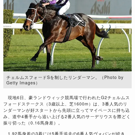
チェルムスフォードSを制したリンダーマン。（Photo by
Getty Images）
現地
6
日、豪ランドウィック競馬場で行われた
G2
チェルムス
フォードステークス（
3
歳以上、芝
1600m
）は、
3
番人気のリ
ンダーマンが好スタートから先頭に立ってマイペースに持ち込
み、道中
4
番手から追い上げる
2
番人気のサーデリウスを際どく
振り切った（
0.16
馬身差）。
1.92
馬身差の
3
着には
5
番手追走の
6
番人気ヴォバンが続き、