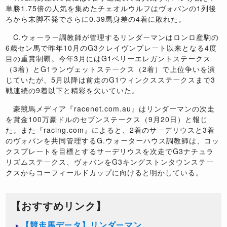
単勝
1.75
倍の人気を集めたチェオルウルフはヴォバンの
1
列後
ろから末脚不発でさらに
0.39
馬身差の
4
着に敗れた。
C.
ウォーラー調教師が管理するリンダーマンはロンロ産駒の
6
歳セン馬で昨年
10
月の
G3
クレイヴンプレート以来となる
4
度
目の重賞制覇。今年
3
月には
G1
ベリーエレガントステークス
（
3
着）と
G1
ランヴェットステークス（
2
着）で上位争いを演
じていたが、
5
月以降は前走の
G1
ウィンクスステークスまで
3
戦連続の
9
着以下と精彩を欠いていた。
豪競馬メディア『
racenet.com.au
』はリンダーマンの次走
を賞金
100
万豪ドルのセブンステークス（
9
月
20
日）と報じ
た。また『
racing.com
』によると、
2
着のサーデリウスと
3
着
のヴォバンを共同管理する
G.
ウォーターハウス調教師は、コッ
クスプレートを目標とするサーデリウスを次走で
G3
ナチュラ
リズムステークス、ヴォバンを
G3
キングストンタウンステー
クスからコーフィールドカップに向けると明かしている。
【おすすめリンク】
【競走馬データ】リンダーマン