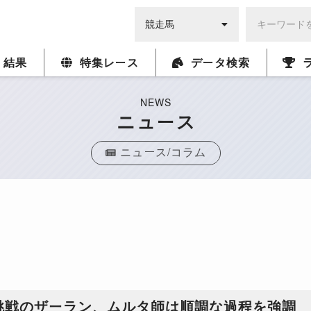
・結果
特集レース
データ検索
NEWS
ニュース
ニュース/コラム
挑戦のザーラン、ムルタ師は順調な過程を強調