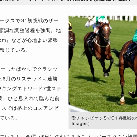
ークスでG1初挑戦のザー
が順調な調整過程を強調。地
g.com』などが心地よい緊張
報じている。
ューしたばかりでクラシッ
と6月のリステッドも連勝
2キングエドワード7世ステ
後、ひと息入れて臨んだ前
クスでは格上のロスアンゼ
ている。
愛チャンピオンSでG1初挑戦のザーラ
Images）
ているよ。金曜（5日）の朝にあそこ（レパーズタウン競