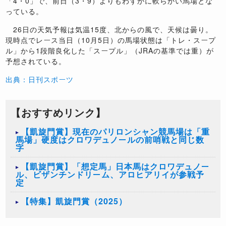
「4・0」で、前日（3・9）よりもわずかに軟らかい馬場とな
っている。
26日の天気予報は気温15度、北からの風で、天候は曇り。
現時点でレース当日（10月5日）の馬場状態は「トレ・スープ
ル」から1段階良化した「スープル」（JRAの基準では重）が
予想されている。
出典：日刊スポーツ
【おすすめリンク】
【凱旋門賞】現在のパリロンシャン競馬場は「重
馬場」硬度はクロワデュノールの前哨戦と同じ数
字
【凱旋門賞】「想定馬」日本馬はクロワデュノー
ル、ビザンチンドリーム、アロヒアリイが参戦予
定
【特集】凱旋門賞（2025）