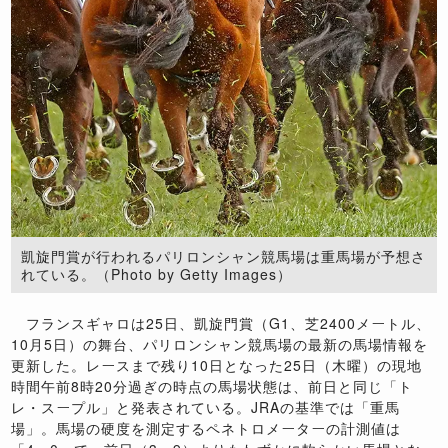
凱旋門賞が行われるパリロンシャン競馬場は重馬場が予想さ
れている。（Photo by Getty Images）
フランスギャロは25日、凱旋門賞（G1、芝2400メートル、
10月5日）の舞台、パリロンシャン競馬場の最新の馬場情報を
更新した。レースまで残り10日となった25日（木曜）の現地
時間午前8時20分過ぎの時点の馬場状態は、前日と同じ「ト
レ・スープル」と発表されている。JRAの基準では「重馬
場」。馬場の硬度を測定するペネトロメーターの計測値は