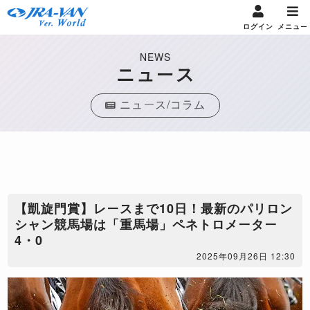
ログイン
メニュー
NEWS
ニュース
ニュース/コラム
【凱旋門賞】レースまで10日！最新のパリロン
シャン競馬場は「重馬場」ペネトロメーター
4・0
2025年09月26日 12:30