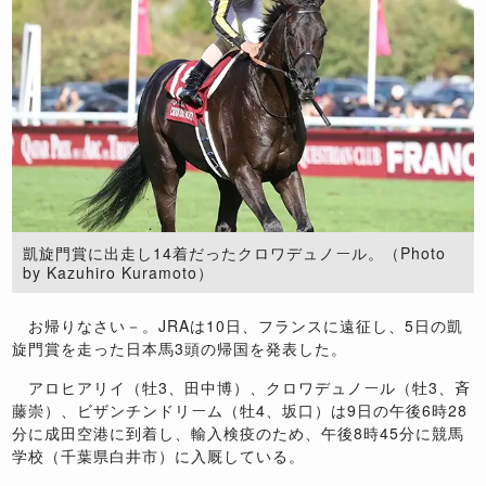
凱旋門賞に出走し14着だったクロワデュノール。（Photo
by Kazuhiro Kuramoto）
お帰りなさい－。JRAは10日、フランスに遠征し、5日の凱
旋門賞を走った日本馬3頭の帰国を発表した。
アロヒアリイ（牡3、田中博）、クロワデュノール（牡3、斉
藤崇）、ビザンチンドリーム（牡4、坂口）は9日の午後6時28
分に成田空港に到着し、輸入検疫のため、午後8時45分に競馬
学校（千葉県白井市）に入厩している。