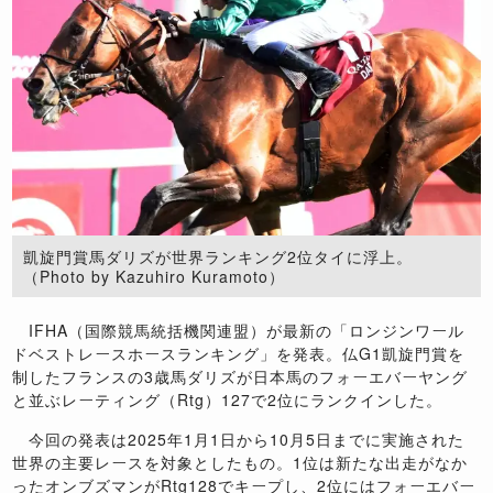
凱旋門賞馬ダリズが世界ランキング2位タイに浮上。
（Photo by Kazuhiro Kuramoto）
IFHA（国際競馬統括機関連盟）が最新の「ロンジンワール
ドベストレースホースランキング」を発表。仏G1凱旋門賞を
制したフランスの3歳馬ダリズが日本馬のフォーエバーヤング
と並ぶレーティング（Rtg）127で2位にランクインした。
今回の発表は2025年1月1日から10月5日までに実施された
世界の主要レースを対象としたもの。1位は新たな出走がなか
ったオンブズマンがRtg128でキープし、2位にはフォーエバー