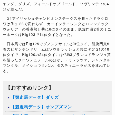
ヤング、ダリズ、フィールドオブゴールド、ソヴリンティの4
頭が並んだ。
G1アイリッシュチャンピオンステークスを勝ったドラクロ
ワはRtg126で変わらず、カーインライジングとロマンチック
ウォリアーの香港勢と共に6位タイのまま。凱旋門賞2着のミニ
ーホークはRtg123で14位タイとなった。
日本馬ではRtg125でダノンデサイルが9位タイ。凱旋門賞5
着のビザンチンドリームはソウルラッシュと共にRtg121の18
位タイで、Rtg120の24位タイには仏G3プランスドランジュ賞
を勝ったクロワデュノールのほか、ドゥレッツァ、ジャンタル
マンタル、メイショウタバル、タスティエーラが名を連ねてい
る。
【おすすめリンク】
【競走馬データ】ダリズ
【競走馬データ】オンブズマン