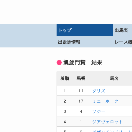
トップ
出馬表
出走馬情報
レース
凱旋門賞 結果
着順
馬番
馬名
1
11
ダリズ
2
17
ミニーホーク
3
4
ソジー
4
1
ジアヴェロット
5
6
ビザンチンドリーム