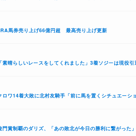
JRA馬券売り上げ66億円超 最高売り上げ更新
「素晴らしいレースをしてくれました」3着ソジーは現役引
クロワ14着大敗に北村友騎手「前に馬を置くシチュエーシ
旋門賞制覇のダリズ、「あの敗北が今日の勝利に繋がった