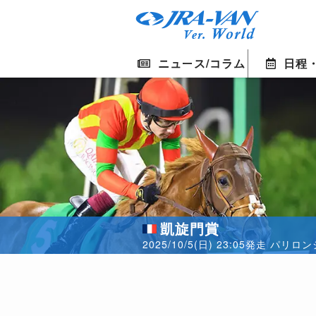
ニュース/コラム
日程
凱旋門賞
2025/10/5(日) 23:05発走 パリ