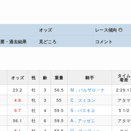
オッズ
レース傾向
概要・
過去結果
見どころ
コメント
タイム
オッズ
性
齢
重量
騎手
着差
23.2
牡
3
56.5
M．バルザローナ
2:29:1
4.8
牝
3
55
C．スミヨン
アタマ
9.7
牡
4
59.5
S．パスキエ
5 1/2
56.1
牡
6
59.5
A．アッゼニ
アタマ
8.1
牡
4
59.5
O．マーフィー
クビ