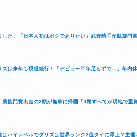
ました」「日本人初はボクでありたい」武豊騎手が凱旋門
リズは来年も現役続行！「デビュー半年足らずで…」年内
！凱旋門賞出走の3頭が無事に帰国「3頭すべてが現地で重
賞はハイレベルでダリズは世界ランク2位タイに浮上？主催