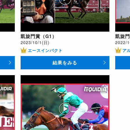
凱旋門賞（G1）
凱旋門
2023/10/1(日)
2022/1
エースインパクト
ア
結果をみる