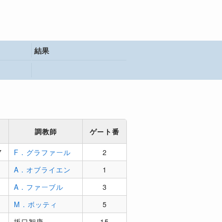
結果
調教師
ゲート番
7
F．グラファール
2
A．オブライエン
1
A．ファーブル
3
M．ボッティ
5
坂口智康
15