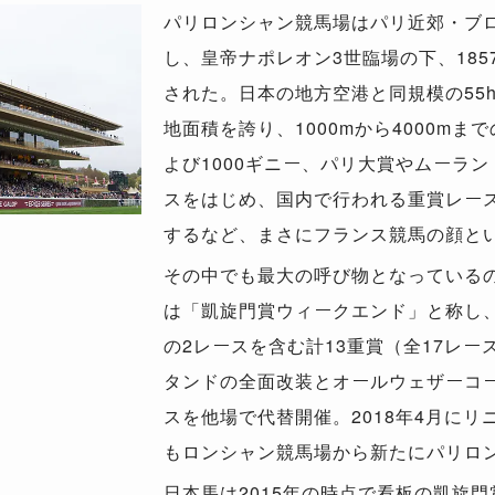
パリロンシャン競馬場はパリ近郊・ブ
し、皇帝ナポレオン3世臨場の下、185
された。日本の地方空港と同規模の55h
地面積を誇り、1000mから4000mま
よび1000ギニー、パリ大賞やムーラ
スをはじめ、国内で行われる重賞レー
するなど、まさにフランス競馬の顔と
その中でも最大の呼び物となっている
は「凱旋門賞ウィークエンド」と称し
の2レースを含む計13重賞（全17レー
タンドの全面改装とオールウェザーコー
スを他場で代替開催。2018年4月に
もロンシャン競馬場から新たにパリロ
日本馬は2015年の時点で看板の凱旋