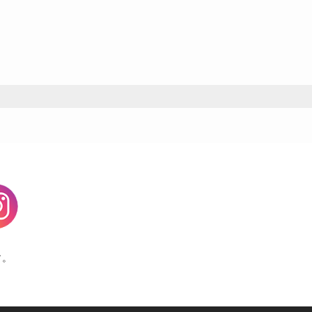
agram
す。