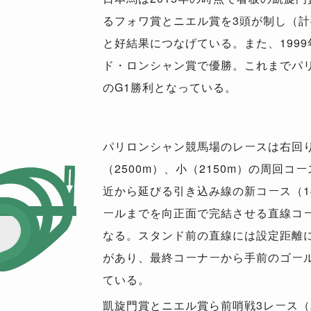
るフォワ賞とニエル賞を3頭が制し（計
と好結果につなげている。また、199
ド・ロンシャン賞で優勝。これまでパ
のG1勝利となっている。
パリロンシャン競馬場のレースは右回り
（2500m）、小（2150m）の周回
近から延びる引き込み線の新コース（1
ールまでを向正面で完結させる直線コー
なる。スタンド前の直線には設定距離
があり、最終コーナーから手前のゴールま
ている。
凱旋門賞とニエル賞ら前哨戦3レース（