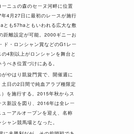
ローニュの森のセーヌ河畔に位置
7年4月27日に最初のレースが施行
aとも57haともいわれる広大な敷
での距離設定が可能。2000ギニーお
ン・ド・ロンシャン賞などのG1レー
スの4割以上がロンシャンを舞台と
いうべき位置づけにある。
のがやはり凱旋門賞で、開催週に
、土日の2日間で純血アラブ種限定
ス）を施行する。2015年秋からス
ス新設を図り、2016年は全レー
リニューアルオープンを迎え、名称
ンシャン競馬場となった。
門賞に未勝利だが、その前哨戦であ